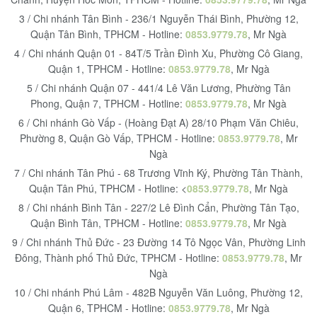
3 / Chi nhánh Tân Bình - 236/1 Nguyễn Thái Bình, Phường 12,
Quận Tân Bình, TPHCM - Hotline:
0853.9779.78
, Mr Ngà
4 / Chi nhánh Quận 01 - 84T/5 Trần Đình Xu, Phường Cô Giang,
Quận 1, TPHCM - Hotline:
0853.9779.78
, Mr Ngà
5 / Chi nhánh Quận 07 - 441/4 Lê Văn Lương, Phường Tân
Phong, Quận 7, TPHCM - Hotline:
0853.9779.78
, Mr Ngà
6 / Chi nhánh Gò Vấp - (Hoàng Đạt A) 28/10 Phạm Văn Chiêu,
Phường 8, Quận Gò Vấp, TPHCM - Hotline:
0853.9779.78
, Mr
Ngà
7 / Chi nhánh Tân Phú - 68 Trương Vĩnh Ký, Phường Tân Thành,
Quận Tân Phú, TPHCM - Hotline: <
0853.9779.78
, Mr Ngà
8 / Chi nhánh Bình Tân - 227/2 Lê Đình Cẩn, Phường Tân Tạo,
Quận Bình Tân, TPHCM - Hotline:
0853.9779.78
, Mr Ngà
9 / Chi nhánh Thủ Đức - 23 Đường 14 Tô Ngọc Vân, Phường Linh
Đông, Thành phố Thủ Đức, TPHCM - Hotline:
0853.9779.78
, Mr
Ngà
10 / Chi nhánh Phú Lâm - 482B Nguyễn Văn Luông, Phường 12,
Quận 6, TPHCM - Hotline:
0853.9779.78
, Mr Ngà