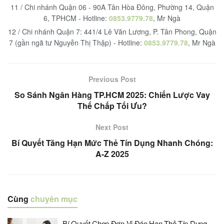
11 / Chi nhánh Quận 06 - 90A Tân Hòa Đông, Phường 14, Quận
6, TPHCM - Hotline:
0853.9779.78
, Mr Ngà
12 / Chi nhánh Quận 7: 441/4 Lê Văn Lương, P. Tân Phong, Quận
7 (gần ngã tư Nguyễn Thị Thập) - Hotline:
0853.9779.78
, Mr Ngà
Previous Post
So Sánh Ngân Hàng TP.HCM 2025: Chiến Lược Vay
Thế Chấp Tối Ưu?
Next Post
Bí Quyết Tăng Hạn Mức Thẻ Tín Dụng Nhanh Chóng:
A-Z 2025
Cùng
chuyên mục
Bí Quyết Chọn Đơn Vị Đáo Hạn Thẻ Tín Dụng