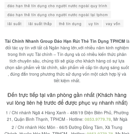
đáo hạn thẻ tín dụng cho người nước ngoài quy trình
đáo hạn thẻ tín dụng cho người nước ngoài tại tphcm
lãi suất
lãi suất thấp
thẻ tín dụng
uy tín
vay vốn
Tài Chính Nhanh Group Đáo Hạn Rút Thẻ Tín Dụng TPHCM
là
đối tác uy tín với tất cả Ngân hàng lớn,với nhiều năm kinh nghiệm
trong lĩnh vực Tài chính – Tín dụng và có nhiều kiến thức phân
tích chuyên sâu, chúng tôi sẽ giúp cho khách hàng có sự lựa
chọn sản phẩm về tài chính, sản phẩm về cấp tín dụng sáng suốt
, đúng đắn trong phương thức sử dụng vốn một cách hợp lý và
tiết kiệm nhất.
Đến trực tiếp tại văn phòng gần nhất (Khách hàng
vui lòng liên hệ trước để được phục vụ nhanh nhất)
1 / Chi nhánh Ngã 4 Hàng Xanh - 488/19 Điện Biên Phủ, Phường
21, Quận Bình Thạnh, TPHCM - Hotline:
0853.9779.78
, Mr Ngà
2 / Chi nhánh Hóc Môn - 66/5 Đường Đồng Tâm, Xã Trung
Chánh, Huyện Hóc Môn, TPHCM - Hotline:
0853.9779.78
, Mr Ngà