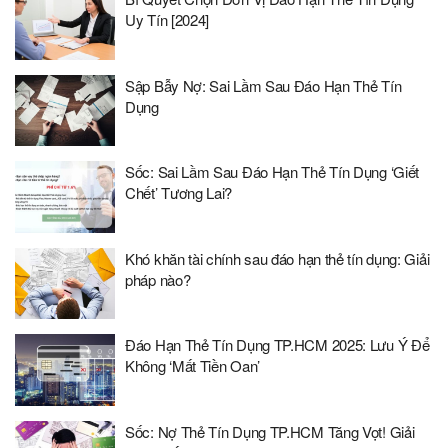
Uy Tín [2024]
Sập Bẫy Nợ: Sai Lầm Sau Đáo Hạn Thẻ Tín
Dụng
Sốc: Sai Lầm Sau Đáo Hạn Thẻ Tín Dụng ‘Giết
Chết’ Tương Lai?
Khó khăn tài chính sau đáo hạn thẻ tín dụng: Giải
pháp nào?
Đáo Hạn Thẻ Tín Dụng TP.HCM 2025: Lưu Ý Để
Không ‘Mất Tiền Oan’
Sốc: Nợ Thẻ Tín Dụng TP.HCM Tăng Vọt! Giải