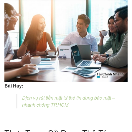
Bài Hay:
Dịch vụ rút tiền mặt từ thẻ tín dụng bảo mật –
nhanh chóng TP.HCM