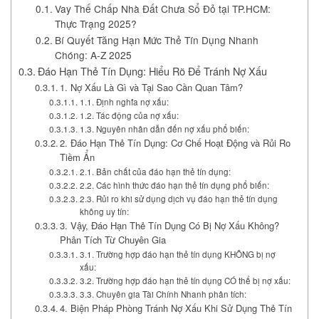
Vay Thế Chấp Nhà Đất Chưa Sổ Đỏ tại TP.HCM:
Thực Trạng 2025?
Bí Quyết Tăng Hạn Mức Thẻ Tín Dụng Nhanh
Chóng: A-Z 2025
Đáo Hạn Thẻ Tín Dụng: Hiểu Rõ Để Tránh Nợ Xấu
1. Nợ Xấu Là Gì và Tại Sao Cần Quan Tâm?
1.1. Định nghĩa nợ xấu:
1.2. Tác động của nợ xấu:
1.3. Nguyên nhân dẫn đến nợ xấu phổ biến:
2. Đáo Hạn Thẻ Tín Dụng: Cơ Chế Hoạt Động và Rủi Ro
Tiềm Ẩn
2.1. Bản chất của đáo hạn thẻ tín dụng:
2.2. Các hình thức đáo hạn thẻ tín dụng phổ biến:
2.3. Rủi ro khi sử dụng dịch vụ đáo hạn thẻ tín dụng
không uy tín:
3. Vậy, Đáo Hạn Thẻ Tín Dụng Có Bị Nợ Xấu Không?
Phân Tích Từ Chuyên Gia
3.1. Trường hợp đáo hạn thẻ tín dụng KHÔNG bị nợ
xấu:
3.2. Trường hợp đáo hạn thẻ tín dụng CÓ thể bị nợ xấu:
3.3. Chuyên gia Tài Chính Nhanh phân tích:
4. Biện Pháp Phòng Tránh Nợ Xấu Khi Sử Dụng Thẻ Tín