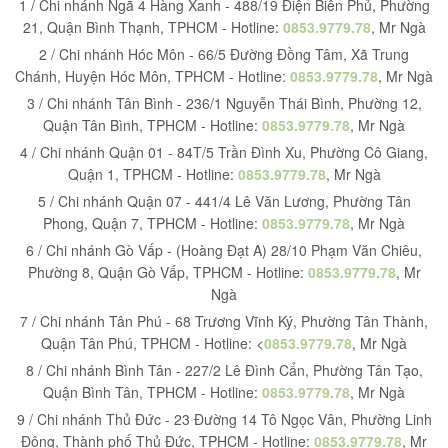
1 / Chi nhánh Ngã 4 Hàng Xanh - 488/19 Điện Biên Phủ, Phường
21, Quận Bình Thạnh, TPHCM - Hotline:
0853.9779.78
, Mr Ngà
2 / Chi nhánh Hóc Môn - 66/5 Đường Đồng Tâm, Xã Trung
Chánh, Huyện Hóc Môn, TPHCM - Hotline:
0853.9779.78
, Mr Ngà
3 / Chi nhánh Tân Bình - 236/1 Nguyễn Thái Bình, Phường 12,
Quận Tân Bình, TPHCM - Hotline:
0853.9779.78
, Mr Ngà
4 / Chi nhánh Quận 01 - 84T/5 Trần Đình Xu, Phường Cô Giang,
Quận 1, TPHCM - Hotline:
0853.9779.78
, Mr Ngà
5 / Chi nhánh Quận 07 - 441/4 Lê Văn Lương, Phường Tân
Phong, Quận 7, TPHCM - Hotline:
0853.9779.78
, Mr Ngà
6 / Chi nhánh Gò Vấp - (Hoàng Đạt A) 28/10 Phạm Văn Chiêu,
Phường 8, Quận Gò Vấp, TPHCM - Hotline:
0853.9779.78
, Mr
Ngà
7 / Chi nhánh Tân Phú - 68 Trương Vĩnh Ký, Phường Tân Thành,
Quận Tân Phú, TPHCM - Hotline: <
0853.9779.78
, Mr Ngà
8 / Chi nhánh Bình Tân - 227/2 Lê Đình Cẩn, Phường Tân Tạo,
Quận Bình Tân, TPHCM - Hotline:
0853.9779.78
, Mr Ngà
9 / Chi nhánh Thủ Đức - 23 Đường 14 Tô Ngọc Vân, Phường Linh
Đông, Thành phố Thủ Đức, TPHCM - Hotline:
0853.9779.78
, Mr