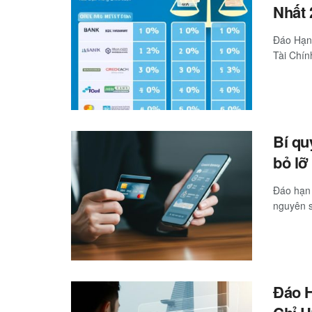
Nhất 
Đáo Hạn
Tài Chín
Bí qu
bỏ lỡ
Đáo hạn 
nguyên s
Đáo H