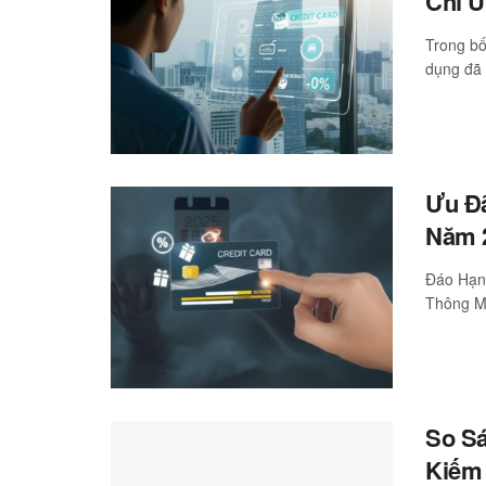
Chỉ U
Trong bố
dụng đã t
Ưu Đã
Năm 2
Đáo Hạn
Thông Mi
So Sá
Kiếm 