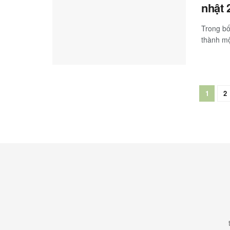
nhật 
Trong bố
thành mộ
1
2