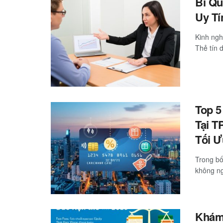
Bí Qu
Uy Tí
Kinh ng
Thẻ tín d
Top 5
Tại T
Tối 
Trong bố
không ng
Khám 