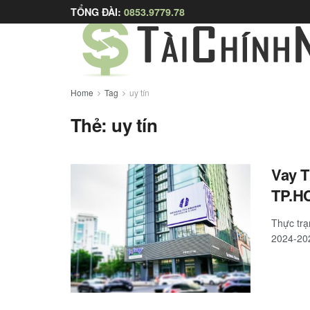
TỔNG ĐÀI:
0853.9779.78
Home
Tag
uy tín
Thẻ:
uy tín
Vay T
TP.H
Thực trạ
2024-202