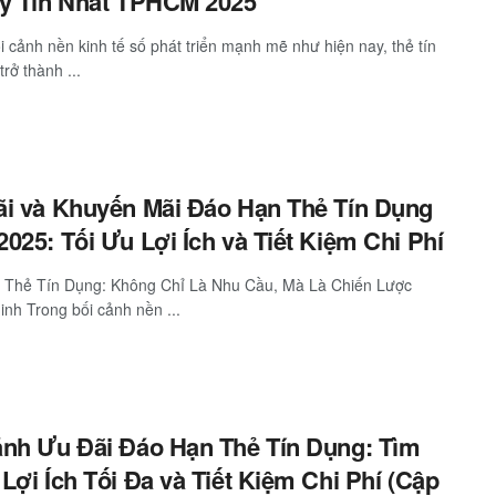
y Tín Nhất TPHCM 2025
i cảnh nền kinh tế số phát triển mạnh mẽ như hiện nay, thẻ tín
rở thành ...
i và Khuyến Mãi Đáo Hạn Thẻ Tín Dụng
025: Tối Ưu Lợi Ích và Tiết Kiệm Chi Phí
 Thẻ Tín Dụng: Không Chỉ Là Nhu Cầu, Mà Là Chiến Lược
nh Trong bối cảnh nền ...
nh Ưu Đãi Đáo Hạn Thẻ Tín Dụng: Tìm
Lợi Ích Tối Đa và Tiết Kiệm Chi Phí (Cập