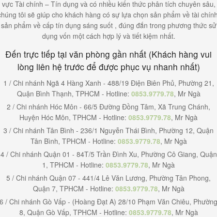
vực Tài chính – Tín dụng và có nhiều kiến thức phân tích chuyên sâu,
chúng tôi sẽ giúp cho khách hàng có sự lựa chọn sản phẩm về tài chính
sản phẩm về cấp tín dụng sáng suốt , đúng đắn trong phương thức sử
dụng vốn một cách hợp lý và tiết kiệm nhất.
Đến trực tiếp tại văn phòng gần nhất (Khách hàng vui
lòng liên hệ trước để được phục vụ nhanh nhất)
1 / Chi nhánh Ngã 4 Hàng Xanh - 488/19 Điện Biên Phủ, Phường 21,
Quận Bình Thạnh, TPHCM - Hotline:
0853.9779.78
, Mr Ngà
2 / Chi nhánh Hóc Môn - 66/5 Đường Đồng Tâm, Xã Trung Chánh,
Huyện Hóc Môn, TPHCM - Hotline:
0853.9779.78
, Mr Ngà
3 / Chi nhánh Tân Bình - 236/1 Nguyễn Thái Bình, Phường 12, Quận
Tân Bình, TPHCM - Hotline:
0853.9779.78
, Mr Ngà
4 / Chi nhánh Quận 01 - 84T/5 Trần Đình Xu, Phường Cô Giang, Quận
1, TPHCM - Hotline:
0853.9779.78
, Mr Ngà
5 / Chi nhánh Quận 07 - 441/4 Lê Văn Lương, Phường Tân Phong,
Quận 7, TPHCM - Hotline:
0853.9779.78
, Mr Ngà
6 / Chi nhánh Gò Vấp - (Hoàng Đạt A) 28/10 Phạm Văn Chiêu, Phườn
8, Quận Gò Vấp, TPHCM - Hotline:
0853.9779.78
, Mr Ngà