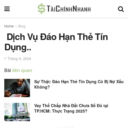
Home
Blog
Dịch Vụ Đáo Hạn Thẻ Tín
Dụng..
7 Tháng 9, 2024
Bài
liên quan
Sự Thật: Đáo Hạn Thẻ Tín Dụng Có Bị Nợ Xấu
Không?
Vay Thế Chấp Nhà Đất Chưa Sổ Đỏ tại
TP.HCM: Thực Trạng 2025?