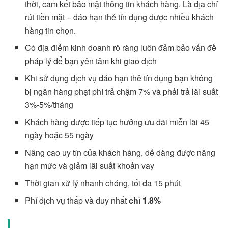
thời, cam kết bảo mật thông tin khách hàng. Là địa chỉ
rút tiền mặt – đáo hạn thẻ tín dụng được nhiều khách
hàng tin chọn.
Có địa điểm kinh doanh rõ ràng luôn đảm bảo vấn đề
pháp lý để bạn yên tâm khi giao dịch
Khi sử dụng dịch vụ đáo hạn thẻ tín dụng bạn không
bị ngân hàng phạt phí trả chậm 7% và phải trả lãi suất
3%-5%/tháng
Khách hàng được tiếp tục hưởng ưu đãi miễn lãi 45
ngày hoặc 55 ngày
Nâng cao uy tín của khách hàng, dễ dàng được nâng
hạn mức và giảm lãi suất khoản vay
Thời gian xử lý nhanh chóng, tối đa 15 phút
Phí dịch vụ thấp và duy nhất
chỉ 1.8%