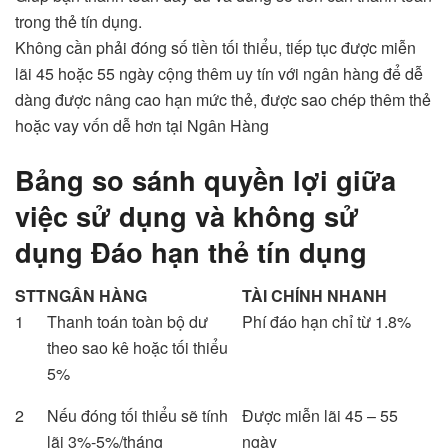
trong thẻ tín dụng.
Không cần phải đóng số tiền tối thiểu, tiếp tục được miễn
lãi 45 hoặc 55 ngày cộng thêm uy tín với ngân hàng để dễ
dàng được nâng cao hạn mức thẻ, được sao chép thêm thẻ
hoặc vay vốn dễ hơn tại Ngân Hàng
Bảng so sánh quyền lợi giữa
việc sử dụng và không sử
dụng Đáo hạn thẻ tín dụng
STT
NGÂN HÀNG
TÀI CHÍNH NHANH
1
Thanh toán toàn bộ dư
Phí đáo hạn chỉ từ 1.8%
theo sao kê hoặc tối thiểu
5%
2
Nếu đóng tối thiểu sẽ tính
Được miễn lãi 45 – 55
lãi 3%-5%/tháng
ngày