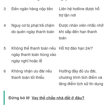
3
Đến ngân hàng nộp tiền
Liên hệ hotline được hỗ
trợ tận nơi
4
Nguy cơ bị phạt trả chậm
Được nhân viên nhắc nhở
do quên ngày thanh toán
khi sắp đến hạn thanh
toán
5
Không thể thanh toán nếu
Hỗ trợ đáo hạn 24/7
ngày thanh toán trùng vào
ngày nghỉ hoặc lễ
6
Không nhận ưu đãi nếu
Hưởng đầy đủ ưu đãi,
thanh toán tối thiểu
chương trình tích điểm và
tăng điểm lịch sử tín dụng
Đừng bỏ lỡ
Vay thế chấp nhà đất ở đâu?