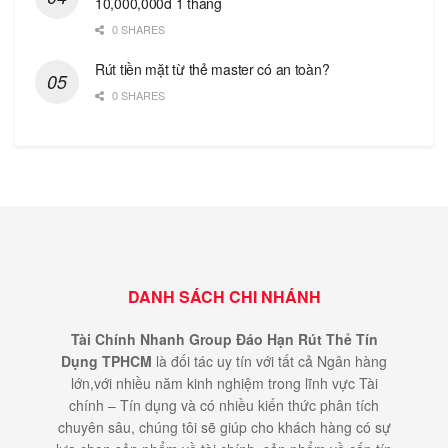
10,000,000đ 1 tháng
0 SHARES
Rút tiền mặt từ thẻ master có an toàn?
0 SHARES
DANH SÁCH CHI NHÁNH
Tài Chính Nhanh Group Đáo Hạn Rút Thẻ Tín
Dụng TPHCM
là đối tác uy tín với tất cả Ngân hàng
lớn,với nhiều năm kinh nghiệm trong lĩnh vực Tài
chính – Tín dụng và có nhiều kiến thức phân tích
chuyên sâu, chúng tôi sẽ giúp cho khách hàng có sự