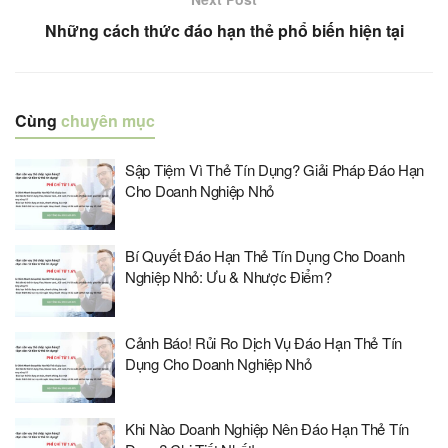
Những cách thức đáo hạn thẻ phổ biến hiện tại
Cùng
chuyên mục
Sập Tiệm Vì Thẻ Tín Dụng? Giải Pháp Đáo Hạn
Cho Doanh Nghiệp Nhỏ
Bí Quyết Đáo Hạn Thẻ Tín Dụng Cho Doanh
Nghiệp Nhỏ: Ưu & Nhược Điểm?
Cảnh Báo! Rủi Ro Dịch Vụ Đáo Hạn Thẻ Tín
Dụng Cho Doanh Nghiệp Nhỏ
Khi Nào Doanh Nghiệp Nên Đáo Hạn Thẻ Tín