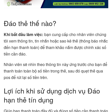
Đáo thẻ thế nào?
Khi bắt đầu làm việc:
bạn cung cấp cho nhân viên chúng
tôi xem thông tin, tin nhắn hoặc sao kê thẻ (thông báo nhắc
đến hạn thanh toán) để tham khảo nắm được chính xác số
tiền cần đáo.
Nhân viên sẽ nhìn theo thông tin này ứng trước cho bạn để
thanh toán toàn bộ số tiền trong thẻ, sau đó quẹt thẻ qua
pos để rút lại số tiền trên.
Lợi ích khi sử dụng dịch vụ Đáo
hạn thẻ tín dụng
Giúp bạn thanh toán đầy đủ và đúng số tiền cần thanh toán