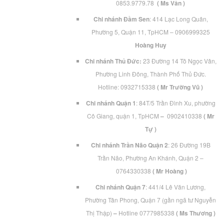
0853.9779.78
( Ms Vân )
Chi nhánh Đầm Sen
: 414 Lạc Long Quân,
Phường 5, Quận 11, TpHCM – 0906999325
Hoàng Huy
Chi nhánh Thủ Đức:
23 Đường 14 Tô Ngọc Vân,
Phường Linh Đông, Thành Phố Thủ Đức.
Hotline: 0932715338
( Mr Trường Vũ )
Chi nhánh Quận 1
: 84T/5 Trần Đình Xu, phường
Cô Giang, quận 1, TpHCM
–
0902410338
( Mr
Tự )
Chi nhánh Trần Não Quận 2
: 26 Đường 19B
Trần Não, Phường An Khánh, Quận 2 –
0764330338
( Mr Hoàng )
Chi nhánh Quận 7
: 441/4 Lê Văn Lương,
Phường Tân Phong, Quận 7 (gần ngã tư Nguyễn
Thị Thập)
–
Hotline
0777985338
( Ms Thương )