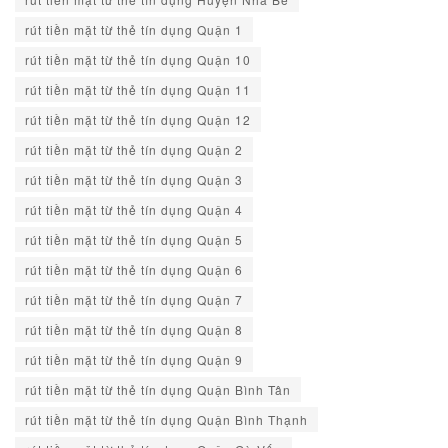
rút tiền mặt từ thẻ tín dụng Quận 1
rút tiền mặt từ thẻ tín dụng Quận 10
rút tiền mặt từ thẻ tín dụng Quận 11
rút tiền mặt từ thẻ tín dụng Quận 12
rút tiền mặt từ thẻ tín dụng Quận 2
rút tiền mặt từ thẻ tín dụng Quận 3
rút tiền mặt từ thẻ tín dụng Quận 4
rút tiền mặt từ thẻ tín dụng Quận 5
rút tiền mặt từ thẻ tín dụng Quận 6
rút tiền mặt từ thẻ tín dụng Quận 7
rút tiền mặt từ thẻ tín dụng Quận 8
rút tiền mặt từ thẻ tín dụng Quận 9
rút tiền mặt từ thẻ tín dụng Quận Bình Tân
rút tiền mặt từ thẻ tín dụng Quận Bình Thạnh