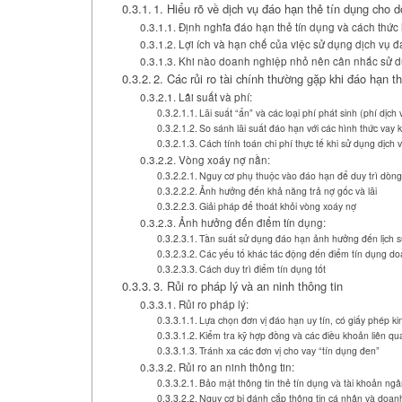
1. Hiểu rõ về dịch vụ đáo hạn thẻ tín dụng cho 
Định nghĩa đáo hạn thẻ tín dụng và cách thức
Lợi ích và hạn chế của việc sử dụng dịch vụ 
Khi nào doanh nghiệp nhỏ nên cân nhắc sử d
2. Các rủi ro tài chính thường gặp khi đáo hạn t
Lãi suất và phí:
Lãi suất “ẩn” và các loại phí phát sinh (phí dịch
So sánh lãi suất đáo hạn với các hình thức vay 
Cách tính toán chi phí thực tế khi sử dụng dịch
Vòng xoáy nợ nần:
Nguy cơ phụ thuộc vào đáo hạn để duy trì dòng
Ảnh hưởng đến khả năng trả nợ gốc và lãi
Giải pháp để thoát khỏi vòng xoáy nợ
Ảnh hưởng đến điểm tín dụng:
Tần suất sử dụng đáo hạn ảnh hưởng đến lịch s
Các yếu tố khác tác động đến điểm tín dụng d
Cách duy trì điểm tín dụng tốt
3. Rủi ro pháp lý và an ninh thông tin
Rủi ro pháp lý:
Lựa chọn đơn vị đáo hạn uy tín, có giấy phép k
Kiểm tra kỹ hợp đồng và các điều khoản liên qu
Tránh xa các đơn vị cho vay “tín dụng đen”
Rủi ro an ninh thông tin:
Bảo mật thông tin thẻ tín dụng và tài khoản ng
Nguy cơ bị đánh cắp thông tin cá nhân và doan