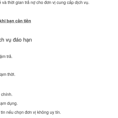
 và thời gian trả nợ cho đơn vị cung cấp dịch vụ.
hi bạn cần tiền
ịch vụ đáo hạn
ậm trả.
tạm thời.
i chính.
lạm dụng.
 tin nếu chọn đơn vị không uy tín.