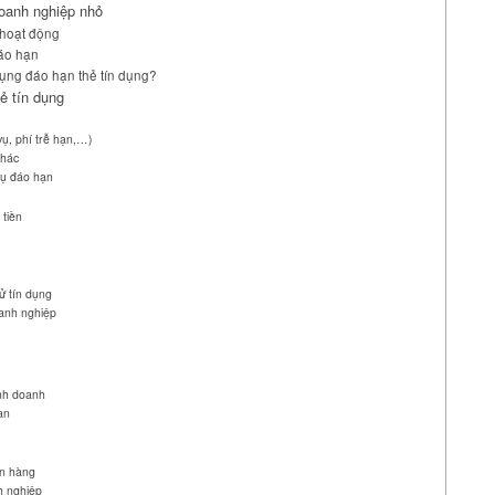
doanh nghiệp nhỏ
 hoạt động
đáo hạn
ụng đáo hạn thẻ tín dụng?
hẻ tín dụng
 vụ, phí trễ hạn,…)
khác
 vụ đáo hạn
 tiền
ử tín dụng
oanh nghiệp
inh doanh
an
ân hàng
h nghiệp