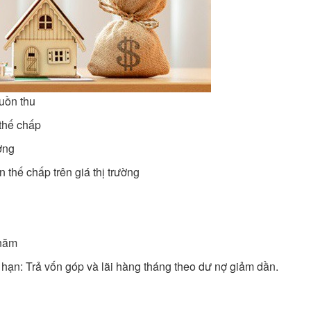
guồn thu
 thế chấp
ờng
n thế chấp trên giá thị trường
 năm
i hạn: Trả vốn góp và lãi hàng tháng theo dư nợ giảm dần.