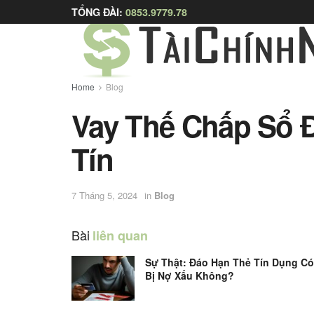
TỔNG ĐÀI:
0853.9779.78
Home
Blog
Vay Thế Chấp Sổ 
Tín
7 Tháng 5, 2024
in
Blog
Bài
liên quan
Sự Thật: Đáo Hạn Thẻ Tín Dụng Có
Bị Nợ Xấu Không?