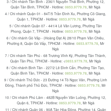
3 / Chi nhánh Tân Bình - 236/1 Nguyễn Thái Bình, Phường 12,
Quận Tân Bình, TPHCM - Hotline:
0853.9779.78
, Mr Ngà
4 / Chi nhánh Quận 01 - 84T/5 Trần Đình Xu, Phường Cô Giang,
Quận 1, TPHCM - Hotline:
0853.9779.78
, Mr Ngà
5 / Chi nhánh Quận 07 - 441/4 Lê Văn Lương, Phường Tân
Phong, Quận 7, TPHCM - Hotline:
0853.9779.78
, Mr Ngà
6 / Chi nhánh Gò Vấp - (Hoàng Đạt A) 28/10 Phạm Văn Chiêu,
Phường 8, Quận Gò Vấp, TPHCM - Hotline:
0853.9779.78
, Mr
Ngà
7 / Chi nhánh Tân Phú - 68 Trương Vĩnh Ký, Phường Tân Thành,
Quận Tân Phú, TPHCM - Hotline: <
0853.9779.78
, Mr Ngà
8 / Chi nhánh Bình Tân - 227/2 Lê Đình Cẩn, Phường Tân Tạo,
Quận Bình Tân, TPHCM - Hotline:
0853.9779.78
, Mr Ngà
9 / Chi nhánh Thủ Đức - 23 Đường 14 Tô Ngọc Vân, Phường Linh
Đông, Thành phố Thủ Đức, TPHCM - Hotline:
0853.9779.78
, Mr
Ngà
10 / Chi nhánh Phú Lâm - 482B Nguyễn Văn Luông, Phường 12,
Quận 6, TPHCM - Hotline:
0853.9779.78
, Mr Ngà
11 / Chi nhánh Quận 06 - 90A Tân Hòa Đông, Phường 14, Quận