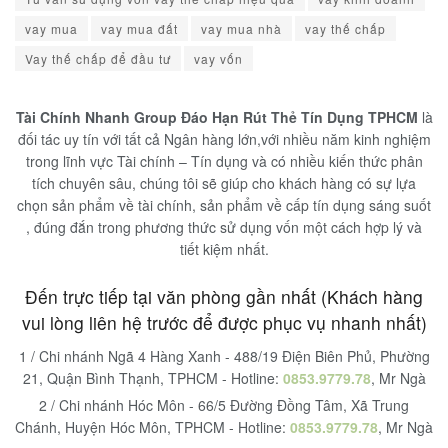
vay mua
vay mua đất
vay mua nhà
vay thế chấp
Vay thế chấp để đầu tư
vay vốn
Tài Chính Nhanh Group Đáo Hạn Rút Thẻ Tín Dụng TPHCM
là
đối tác uy tín với tất cả Ngân hàng lớn,với nhiều năm kinh nghiệm
trong lĩnh vực Tài chính – Tín dụng và có nhiều kiến thức phân
tích chuyên sâu, chúng tôi sẽ giúp cho khách hàng có sự lựa
chọn sản phẩm về tài chính, sản phẩm về cấp tín dụng sáng suốt
, đúng đắn trong phương thức sử dụng vốn một cách hợp lý và
tiết kiệm nhất.
Đến trực tiếp tại văn phòng gần nhất (Khách hàng
vui lòng liên hệ trước để được phục vụ nhanh nhất)
1 / Chi nhánh Ngã 4 Hàng Xanh - 488/19 Điện Biên Phủ, Phường
21, Quận Bình Thạnh, TPHCM - Hotline:
0853.9779.78
, Mr Ngà
2 / Chi nhánh Hóc Môn - 66/5 Đường Đồng Tâm, Xã Trung
Chánh, Huyện Hóc Môn, TPHCM - Hotline:
0853.9779.78
, Mr Ngà