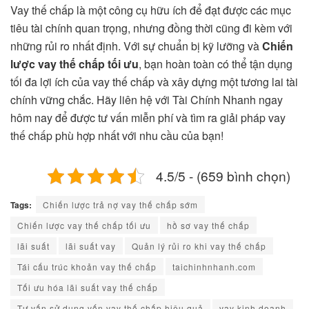
Vay thế chấp là một công cụ hữu ích để đạt được các mục
tiêu tài chính quan trọng, nhưng đồng thời cũng đi kèm với
những rủi ro nhất định. Với sự chuẩn bị kỹ lưỡng và
Chiến
lược vay thế chấp tối ưu
, bạn hoàn toàn có thể tận dụng
tối đa lợi ích của vay thế chấp và xây dựng một tương lai tài
chính vững chắc. Hãy liên hệ với Tài Chính Nhanh ngay
hôm nay để được tư vấn miễn phí và tìm ra giải pháp vay
thế chấp phù hợp nhất với nhu cầu của bạn!
4.5/5 - (659 bình chọn)
Tags:
Chiến lược trả nợ vay thế chấp sớm
Chiến lược vay thế chấp tối ưu
hồ sơ vay thế chấp
lãi suất
lãi suất vay
Quản lý rủi ro khi vay thế chấp
Tái cấu trúc khoản vay thế chấp
taichinhnhanh.com
Tối ưu hóa lãi suất vay thế chấp
Tư vấn sử dụng vốn vay thế chấp hiệu quả
vay kinh doanh