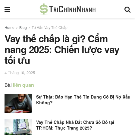
Home
Blog
Tư Vấn Vay Thế Chấp
Vay thế chấp là gì? Cẩm
nang 2025: Chiến lược vay
tối ưu
4 Tháng 10, 2025
Bài
liên quan
Sự Thật: Đáo Hạn Thẻ Tín Dụng Có Bị Nợ Xấu
Không?
Vay Thế Chấp Nhà Đất Chưa Sổ Đỏ tại
TP.HCM: Thực Trạng 2025?