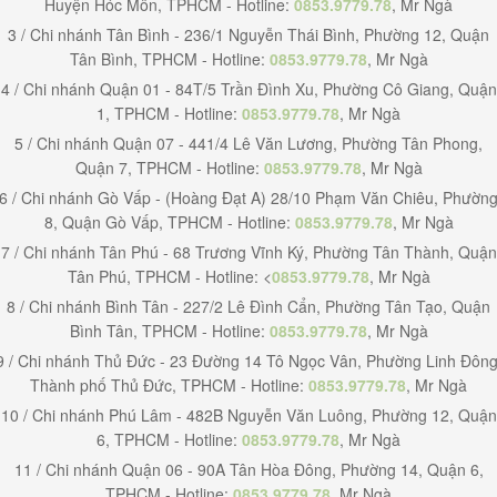
Huyện Hóc Môn, TPHCM - Hotline:
0853.9779.78
, Mr Ngà
3 / Chi nhánh Tân Bình - 236/1 Nguyễn Thái Bình, Phường 12, Quận
Tân Bình, TPHCM - Hotline:
0853.9779.78
, Mr Ngà
4 / Chi nhánh Quận 01 - 84T/5 Trần Đình Xu, Phường Cô Giang, Quận
1, TPHCM - Hotline:
0853.9779.78
, Mr Ngà
5 / Chi nhánh Quận 07 - 441/4 Lê Văn Lương, Phường Tân Phong,
Quận 7, TPHCM - Hotline:
0853.9779.78
, Mr Ngà
6 / Chi nhánh Gò Vấp - (Hoàng Đạt A) 28/10 Phạm Văn Chiêu, Phườn
8, Quận Gò Vấp, TPHCM - Hotline:
0853.9779.78
, Mr Ngà
7 / Chi nhánh Tân Phú - 68 Trương Vĩnh Ký, Phường Tân Thành, Quận
Tân Phú, TPHCM - Hotline: <
0853.9779.78
, Mr Ngà
8 / Chi nhánh Bình Tân - 227/2 Lê Đình Cẩn, Phường Tân Tạo, Quận
Bình Tân, TPHCM - Hotline:
0853.9779.78
, Mr Ngà
9 / Chi nhánh Thủ Đức - 23 Đường 14 Tô Ngọc Vân, Phường Linh Đông
Thành phố Thủ Đức, TPHCM - Hotline:
0853.9779.78
, Mr Ngà
10 / Chi nhánh Phú Lâm - 482B Nguyễn Văn Luông, Phường 12, Quận
6, TPHCM - Hotline:
0853.9779.78
, Mr Ngà
11 / Chi nhánh Quận 06 - 90A Tân Hòa Đông, Phường 14, Quận 6,
TPHCM - Hotline:
0853.9779.78
, Mr Ngà