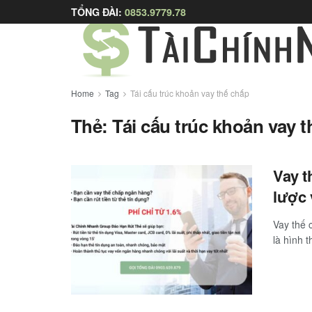
TỔNG ĐÀI:
0853.9779.78
Home
Tag
Tái cấu trúc khoản vay thế chấp
Thẻ:
Tái cấu trúc khoản vay 
Vay t
lược 
Vay thế 
là hình t