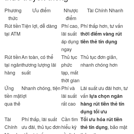
Phương
Ưu điểm
Nhược
Tài Chính Nhanh
thức
điểm
Rút tiền
Tiện lợi, dễ dàng
Phí cao,
Phí thấp hơn, tư vấn
tại ATM
lãi suất
thời điểm vàng rút
áp dụng
tiền thẻ tín dụng
ngay
Rút tiền
An toàn, có thể
Thủ tục
Thủ tục đơn giản,
tại ngân
thương lượng lãi
phức
nhanh chóng hơn
hàng
suất
tạp, mất
thời gian
Ứng
Nhanh chóng, tiện
Phí và
Lãi suất ưu đãi hơn, tư
tiền mặt
lợi
lãi suất
vấn
lựa chọn ngân
qua thẻ
rất cao
hàng rút tiền thẻ tín
dụng tối ưu
Tài
Phí thấp, lãi suất
Cần tìm
Tối ưu hóa rút tiền
Chính
ưu đãi, thủ tục đơn
hiểu kỹ
thẻ tín dụng
, bảo mật