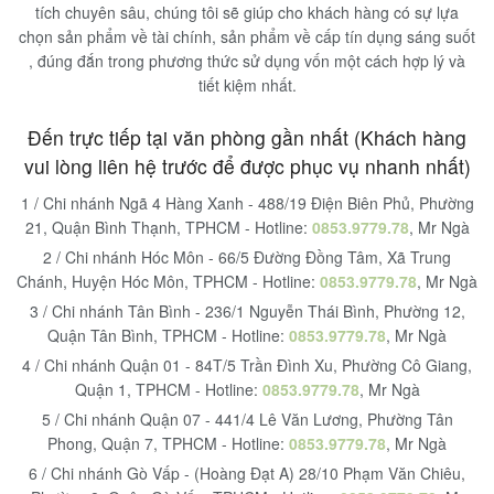
tích chuyên sâu, chúng tôi sẽ giúp cho khách hàng có sự lựa
chọn sản phẩm về tài chính, sản phẩm về cấp tín dụng sáng suốt
, đúng đắn trong phương thức sử dụng vốn một cách hợp lý và
tiết kiệm nhất.
Đến trực tiếp tại văn phòng gần nhất (Khách hàng
vui lòng liên hệ trước để được phục vụ nhanh nhất)
1 / Chi nhánh Ngã 4 Hàng Xanh - 488/19 Điện Biên Phủ, Phường
21, Quận Bình Thạnh, TPHCM - Hotline:
0853.9779.78
, Mr Ngà
2 / Chi nhánh Hóc Môn - 66/5 Đường Đồng Tâm, Xã Trung
Chánh, Huyện Hóc Môn, TPHCM - Hotline:
0853.9779.78
, Mr Ngà
3 / Chi nhánh Tân Bình - 236/1 Nguyễn Thái Bình, Phường 12,
Quận Tân Bình, TPHCM - Hotline:
0853.9779.78
, Mr Ngà
4 / Chi nhánh Quận 01 - 84T/5 Trần Đình Xu, Phường Cô Giang,
Quận 1, TPHCM - Hotline:
0853.9779.78
, Mr Ngà
5 / Chi nhánh Quận 07 - 441/4 Lê Văn Lương, Phường Tân
Phong, Quận 7, TPHCM - Hotline:
0853.9779.78
, Mr Ngà
6 / Chi nhánh Gò Vấp - (Hoàng Đạt A) 28/10 Phạm Văn Chiêu,