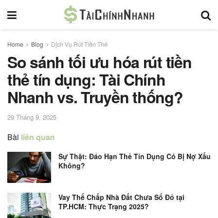
Home
Blog
Dịch Vụ Rút Tiền Thẻ
So sánh tối ưu hóa rút tiền
thẻ tín dụng: Tài Chính
Nhanh vs. Truyền thống?
29 Tháng 9, 2025
Bài
liên quan
Sự Thật: Đáo Hạn Thẻ Tín Dụng Có Bị Nợ Xấu
Không?
Vay Thế Chấp Nhà Đất Chưa Sổ Đỏ tại
TP.HCM: Thực Trạng 2025?