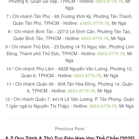
Phường 8, Quận Gò Vấp, TPHCM - Hotline:
0853.9779.78
, Mr
Ngà
7 / Chi nhánh Tân Phú - 68 Trương Vĩnh Ký, Phường Tân Thành,
Quận Tân Phú, TPHCM - Hotline: <
0853.9779.78
, Mr Ngà
8 / Chi nhánh Bình Tân - 227/2 Lê Đình Cẩn, Phường Tân Tạo,
Quận Bình Tân, TPHCM - Hotline:
0853.9779.78
, Mr Ngà
9 / Chi nhánh Thủ Đức - 23 Đường 14 Tô Ngọc Vân, Phường Linh
Đông, Thành phố Thủ Đức, TPHCM - Hotline:
0853.9779.78
, Mr
Ngà
10 / Chi nhánh Phú Lâm - 482B Nguyễn Văn Luông, Phường 12,
Quận 6, TPHCM - Hotline:
0853.9779.78
, Mr Ngà
11 / Chi nhánh Quận 06 - 90A Tân Hòa Đông, Phường 14, Quận
6, TPHCM - Hotline:
0853.9779.78
, Mr Ngà
12 / Chi nhánh Quận 7: 441/4 Lê Văn Lương, P. Tân Phong, Quận
7 (gần ngã tư Nguyễn Thị Thập) - Hotline:
0853.9779.78
, Mr Ngà
Previous Post
A-Z Quy Trình & Thủ Tục Đáo Hạn Vay Thế Chấp [2025]