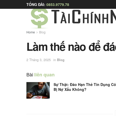
TỔNG ĐÀI:
0853.9779.78
Home
Blog
Làm thế nào để đá
2 Tháng 3, 2025
in
Blog
Bài
liên quan
Sự Thật: Đáo Hạn Thẻ Tín Dụng Có
Bị Nợ Xấu Không?