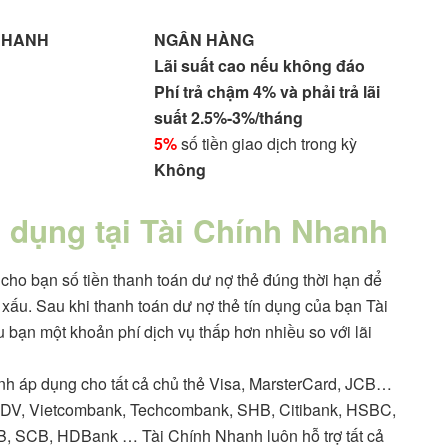
 NHANH
NGÂN HÀNG
Lãi suất cao nếu không đáo
Phí trả chậm 4% và phải trả lãi
suất 2.5%-3%/tháng
5%
số tiền giao dịch trong kỳ
Không
n dụng tại Tài Chính Nhanh
cho bạn số tiền thanh toán dư nợ thẻ đúng thời hạn để
 xấu. Sau khi thanh toán dư nợ thẻ tín dụng của bạn Tài
u bạn một khoản phí dịch vụ thấp hơn nhiều so với lãi
nh áp dụng cho tất cả chủ thẻ Visa, MarsterCard, JCB…
DV, Vietcombank, Techcombank, SHB, Citibank, HSBC,
B, SCB, HDBank … Tài Chính Nhanh luôn hỗ trợ tất cả