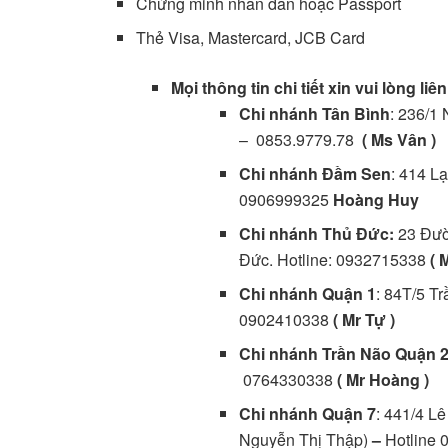
Chứng minh nhân dân hoặc Passport
Thẻ Visa, Mastercard, JCB Card
Mọi thông tin chi tiết xin vui lòng liên
Chi nhánh Tân Bình
: 236/1
– 0853.9779.78
( Ms Vân )
Chi nhánh Đầm Sen
: 414 L
0906999325
Hoàng Huy
Chi nhánh Thủ Đức:
23 Đườ
Đức. Hotline: 0932715338
( 
Chi nhánh Quận 1
: 84T/5 T
0902410338
( Mr Tự )
Chi nhánh Trần Não Quận 
0764330338
( Mr Hoàng )
Chi nhánh Quận 7
: 441/4 L
Nguyễn Thị Thập)
–
Hotline