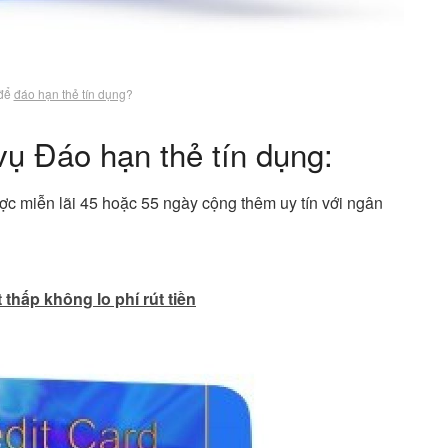
 để
đáo hạn thẻ tín dụng
?
 vụ Đáo hạn thẻ tín dụng:
được miễn lãi 45 hoặc 55 ngày cộng thêm uy tín với ngân
t thấp không lo phí rút tiền