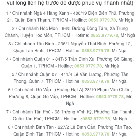
vui lòng liên hệ trước để được phục vụ nhanh nhất)
1 / Chi nhánh Ngã 4 Hàng Xanh - 488/19 Điện Biên Phủ, Phường
21, Quận Bình Thạnh, TPHCM - Hotline:
0853.9779.78
, Mr Ngà
2 / Chi nhánh Hóc Môn - 66/5 Đường Đồng Tâm, Xã Trung
Chánh, Huyện Hóc Môn, TPHCM - Hotline:
0853.9779.78
, Mr Ngà
3 / Chi nhánh Tân Bình - 236/1 Nguyễn Thái Bình, Phường 12,
Quận Tân Bình, TPHCM - Hotline:
0853.9779.78
, Mr Ngà
4 / Chi nhánh Quận 01 - 84T/5 Trần Đình Xu, Phường Cô Giang,
Quận 1, TPHCM - Hotline:
0853.9779.78
, Mr Ngà
5 / Chi nhánh Quận 07 - 441/4 Lê Văn Lương, Phường Tân
Phong, Quận 7, TPHCM - Hotline:
0853.9779.78
, Mr Ngà
6 / Chi nhánh Gò Vấp - (Hoàng Đạt A) 28/10 Phạm Văn Chiêu,
Phường 8, Quận Gò Vấp, TPHCM - Hotline:
0853.9779.78
, Mr
Ngà
7 / Chi nhánh Tân Phú - 68 Trương Vĩnh Ký, Phường Tân Thành,
Quận Tân Phú, TPHCM - Hotline: <
0853.9779.78
, Mr Ngà
8 / Chi nhánh Bình Tân - 227/2 Lê Đình Cẩn, Phường Tân Tạo,
Quận Bình Tân, TPHCM - Hotline:
0853.9779.78
, Mr Ngà