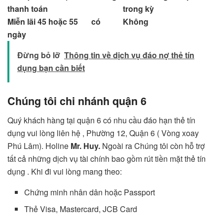
thanh toán
trong kỳ
Miễn lãi 45 hoặc 55
có
Không
ngày
Đừng bỏ lỡ
Thông tin về dịch vụ đáo nợ thẻ tín
dụng bạn cần biết
Chúng tôi chi nhánh quận 6
Quý khách hàng tại quận 6 có nhu cầu đáo hạn thẻ tín
dụng vui lòng liên hệ , Phường 12, Quận 6 ( Vòng xoay
Phú Lâm). Holine
Mr. Huy.
Ngoài ra Chúng tôi còn hỗ trợ
tất cả những dịch vụ tài chính bao gồm
rút tiền mặt thẻ tín
dụng
. Khi đi vui lòng mang theo:
Chứng minh nhân dân hoặc Passport
Thẻ Visa, Mastercard, JCB Card