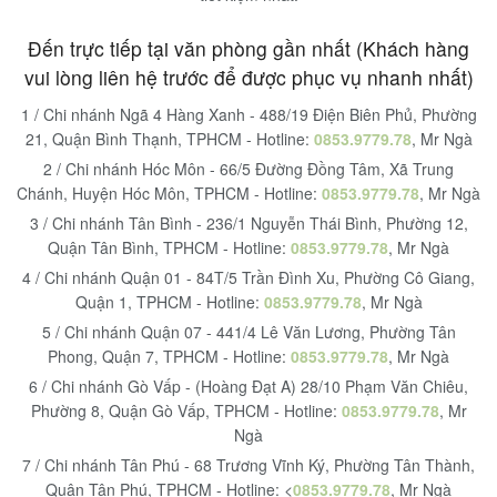
Đến trực tiếp tại văn phòng gần nhất (Khách hàng
vui lòng liên hệ trước để được phục vụ nhanh nhất)
1 / Chi nhánh Ngã 4 Hàng Xanh - 488/19 Điện Biên Phủ, Phường
21, Quận Bình Thạnh, TPHCM - Hotline:
0853.9779.78
, Mr Ngà
2 / Chi nhánh Hóc Môn - 66/5 Đường Đồng Tâm, Xã Trung
Chánh, Huyện Hóc Môn, TPHCM - Hotline:
0853.9779.78
, Mr Ngà
3 / Chi nhánh Tân Bình - 236/1 Nguyễn Thái Bình, Phường 12,
Quận Tân Bình, TPHCM - Hotline:
0853.9779.78
, Mr Ngà
4 / Chi nhánh Quận 01 - 84T/5 Trần Đình Xu, Phường Cô Giang,
Quận 1, TPHCM - Hotline:
0853.9779.78
, Mr Ngà
5 / Chi nhánh Quận 07 - 441/4 Lê Văn Lương, Phường Tân
Phong, Quận 7, TPHCM - Hotline:
0853.9779.78
, Mr Ngà
6 / Chi nhánh Gò Vấp - (Hoàng Đạt A) 28/10 Phạm Văn Chiêu,
Phường 8, Quận Gò Vấp, TPHCM - Hotline:
0853.9779.78
, Mr
Ngà
7 / Chi nhánh Tân Phú - 68 Trương Vĩnh Ký, Phường Tân Thành,
Quận Tân Phú, TPHCM - Hotline: <
0853.9779.78
, Mr Ngà