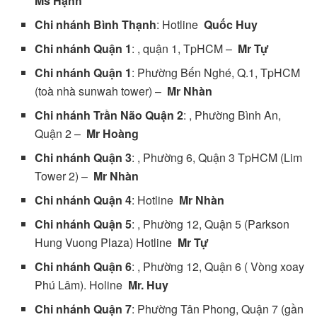
Ms Hạnh
Chi nhánh Bình Thạnh
: Hotline
Quốc Huy
Chi nhánh Quận 1
: , quận 1, TpHCM –
Mr Tự
Chi nhánh Quận 1
: Phường Bến Nghé, Q.1, TpHCM
(toà nhà sunwah tower) –
Mr Nhàn
Chi nhánh Trần Não Quận 2
: , Phường Bình An,
Quận 2 –
Mr Hoàng
Chi nhánh Quận 3
: , Phường 6, Quận 3 TpHCM (Lim
Tower 2) –
Mr Nhàn
Chi nhánh Quận 4
: Hotline
Mr Nhàn
Chi nhánh Quận 5
: , Phường 12, Quận 5 (Parkson
Hung Vuong Plaza) Hotline
Mr Tự
Chi nhánh Quận 6
: , Phường 12, Quận 6 ( Vòng xoay
Phú Lâm). Holine
Mr. Huy
Chi nhánh Quận 7
: Phường Tân Phong, Quận 7 (gần