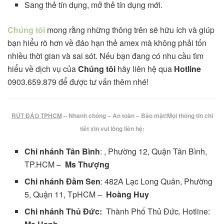
Sang thẻ tín dụng, mở thẻ tín dụng mới.
Chúng tôi
mong rằng những thông trên sẽ hữu ích và giúp
bạn hiểu rõ hơn về đáo hạn thẻ amex mà không phải tốn
nhiều thời gian và sai sót. Nếu bạn đang có nhu cầu tìm
hiểu về dịch vụ của
Chúng tôi
hãy liên hệ qua
Hotline
0903.659.879 để được tư vấn thêm nhé!
RÚT ĐÁO TPHCM
– Nhanh chóng – An toàn – Bảo mật!
Mọi thông tin chi
tiết xin vui lòng liên hệ:
Chi nhánh Tân Bình
: , Phường 12, Quận Tân Bình,
TP.HCM –
Ms Thượng
Chi nhánh Đầm Sen
: 482A Lạc Long Quân, Phường
5, Quận 11, TpHCM –
Hoàng Huy
Chi nhánh Thủ Đức:
Thành Phố Thủ Đức. Hotline: