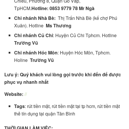
Chiêu, Phường 8, Quận Gò Vấp,
TpHCM.
Hotline: 0853 9779 78 Mr Ngà
Chi nhánh Nhà Bè:
Thị Trấn Nhà Bè (kế chợ Phú
Xuân). Hotline
Ms Thương
Chi nhánh Củ Chi
: Huyện Củ Chi Tphcm. Hotline
Trường Vũ
Chi nhánh Hóc Môn
: Huyện Hóc Môn, Tphcm.
Holine
Trường Vũ
Lưu ý:
Quý khách vui lòng gọi trước khi đến để được
phục vụ nhanh nhất
Website:
//
Tags
:
rút tiền mặt
,
rút tiền mặt tại tp hcm
,
rút tiền mặt
thẻ tín dụng
tại quận Tân Bình
THỜI GIAN LÀM VIỆC: