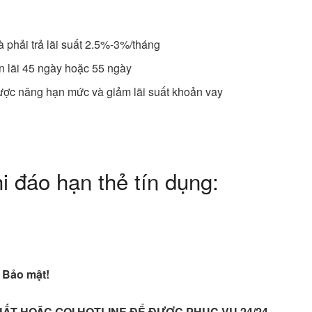
 phải trả lãi suất 2.5%-3%/tháng
n lãi 45 ngày hoặc 55 ngày
ược nâng hạn mức và giảm lãi suất khoản vay
 đáo hạn thẻ tín dụng:
 Bảo mật!
HẤT HOẶC GỌI HOTLINE ĐỂ ĐƯỢC PHỤC VỤ 24/24