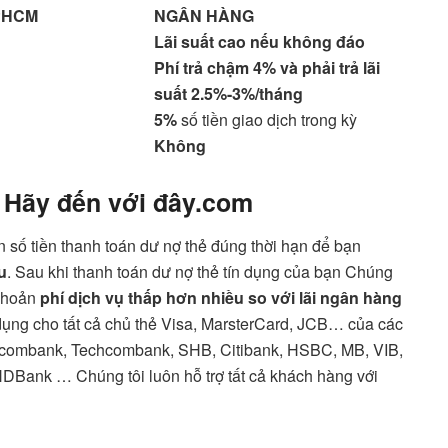
PHCM
NGÂN HÀNG
Lãi suất cao nếu không đáo
Phí trả chậm 4% và phải trả lãi
suất 2.5%-3%/tháng
5%
số tiền giao dịch trong kỳ
Không
 Hãy đến với đây.com
n số tiền thanh toán dư nợ thẻ đúng thời hạn để bạn
u
. Sau khi thanh toán dư nợ thẻ tín dụng của bạn Chúng
 khoản
phí dịch vụ thấp hơn nhiều so với lãi ngân hàng
dụng cho tất cả chủ thẻ Visa, MarsterCard, JCB… của các
combank, Techcombank, SHB, Citibank, HSBC, MB, VIB,
DBank … Chúng tôi luôn hỗ trợ tất cả khách hàng với