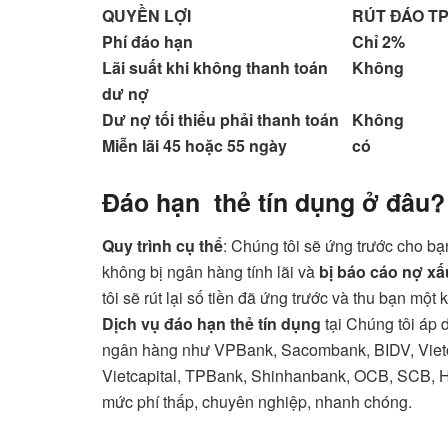
QUYỀN LỢI
RÚT ĐÁO T
Phí đáo hạn
Chỉ 2%
Lãi suất khi không thanh toán
Không
dư nợ
Dư nợ tối thiểu phải thanh toán
Không
Miễn lãi 45 hoặc 55 ngày
có
Đáo hạn thẻ tín dụng ở đâu
?
Quy trình cụ thể
: Chúng tôi sẽ ứng trước cho bạ
không bị ngân hàng tính lãi và
bị báo cáo nợ xấ
tôi sẽ rút lại số tiền đã ứng trước và thu bạn một
Dịch vụ đáo hạn thẻ tín dụng
tại Chúng tôi áp 
ngân hàng như VPBank, Sacombank, BIDV, Viet
Vietcapital, TPBank, Shinhanbank, OCB, SCB, H
mức phí thấp, chuyên nghiệp, nhanh chóng.