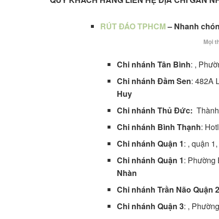
RÚT ĐÁO TPHCM
– Nhanh chóng
Mọi th
Chi nhánh Tân Bình
: , Phư
Chi nhánh Đầm Sen
: 482A 
Huy
Chi nhánh Thủ Đức:
Thành 
Chi nhánh Bình Thạnh
: Hot
Chi nhánh Quận 1
: , quận 
Chi nhánh Quận 1
: Phường 
Nhàn
Chi nhánh Trần Não Quận 
Chi nhánh Quận 3
: , Phườn