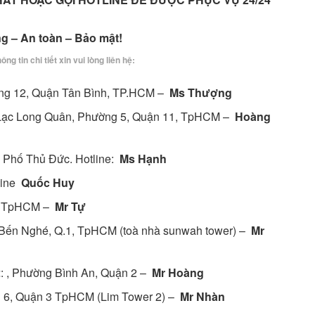
 – An toàn – Bảo mật!
ông tin chi tiết xin vui lòng liên hệ:
ờng 12, Quận Tân Bình, TP.HCM –
Ms Thượng
Lạc Long Quân, Phường 5, Quận 11, TpHCM –
Hoàng
Phố Thủ Đức. Hotline:
Ms Hạnh
line
Quốc Huy
1, TpHCM –
Mr Tự
Bến Nghé, Q.1, TpHCM (toà nhà sunwah tower) –
Mr
2
: , Phường Bình An, Quận 2 –
Mr Hoàng
g 6, Quận 3 TpHCM (Lim Tower 2) –
Mr Nhàn