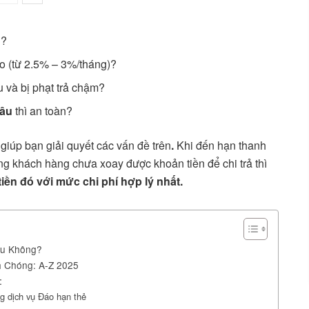
n?
ao (từ 2.5% – 3%/tháng)?
 và bị phạt trả chậm?
đâu
thì an toàn?
 giúp bạn giải quyết các vấn đề trên
.
Khi đến hạn thanh
ng khách hàng chưa xoay được khoản tiền để chi trả thì
iền đó với mức chi phí hợp lý nhất.
ấu Không?
h Chóng: A-Z 2025
:
g dịch vụ Đáo hạn thẻ