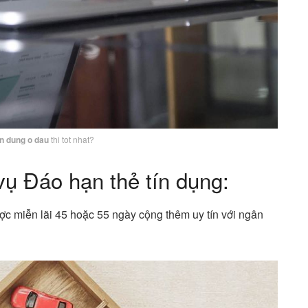
in dung o dau
thi tot nhat?
vụ
Đáo hạn thẻ tín dụng
:
được miễn lãi 45 hoặc 55 ngày cộng thêm uy tín với ngân