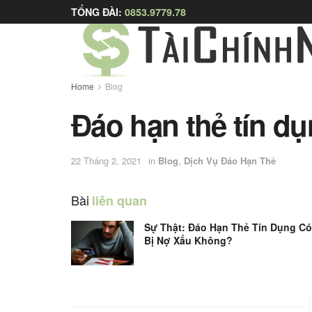
TỔNG ĐÀI:
0853.9779.78
Home
Blog
Đáo hạn thẻ tín dụ
22 Tháng 2, 2021
in
Blog
,
Dịch Vụ Đáo Hạn Thẻ
Bài
liên quan
Sự Thật: Đáo Hạn Thẻ Tín Dụng Có
Bị Nợ Xấu Không?