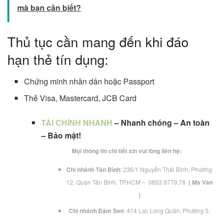
mà bạn cần biết?
Thủ tục cần mang đến khi đáo
hạn thẻ tín dụng:
Chứng minh nhân dân hoặc Passport
Thẻ Visa, Mastercard, JCB Card
TÀI CHÍNH NHANH
– Nhanh chóng – An toàn
– Bảo mật!
Mọi thông tin chi tiết xin vui lòng liên hệ:
Chi nhánh Tân Bình
: 236/1 Nguyễn Thái Bình, Phường
12, Quận Tân Bình, TP.HCM – 0853.9779.78
( Ms Vân
)
Chi nhánh Đầm Sen
: 414 Lạc Long Quân, Phường 5,