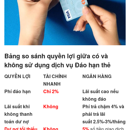
Bảng so sánh quyền lợi giữa có và
không sử dụng dịch vụ Đáo hạn thẻ
QUYỀN LỢI
TÀI CHÍNH
NGÂN HÀNG
NHANH
Phí đáo hạn
Chỉ 2%
Lãi suất cao nếu
không đáo
Lãi suất khi
Không
Phí trả chậm 4% và
không thanh
phải trả lãi
toán dư nợ
suất 2.5%-3%/tháng
Dư nợ tối thiểu
Không
5%
số tiền giao dịch