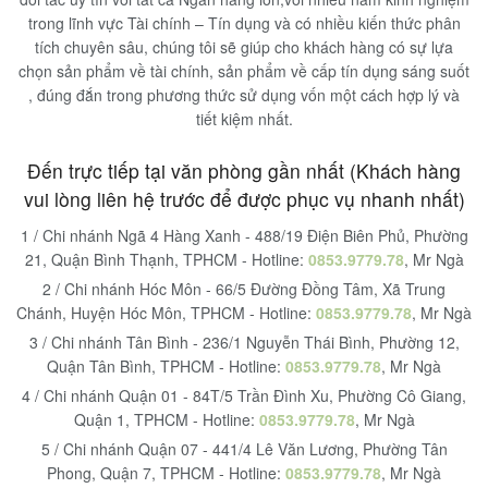
trong lĩnh vực Tài chính – Tín dụng và có nhiều kiến thức phân
tích chuyên sâu, chúng tôi sẽ giúp cho khách hàng có sự lựa
chọn sản phẩm về tài chính, sản phẩm về cấp tín dụng sáng suốt
, đúng đắn trong phương thức sử dụng vốn một cách hợp lý và
tiết kiệm nhất.
Đến trực tiếp tại văn phòng gần nhất (Khách hàng
vui lòng liên hệ trước để được phục vụ nhanh nhất)
1 / Chi nhánh Ngã 4 Hàng Xanh - 488/19 Điện Biên Phủ, Phường
21, Quận Bình Thạnh, TPHCM - Hotline:
0853.9779.78
, Mr Ngà
2 / Chi nhánh Hóc Môn - 66/5 Đường Đồng Tâm, Xã Trung
Chánh, Huyện Hóc Môn, TPHCM - Hotline:
0853.9779.78
, Mr Ngà
3 / Chi nhánh Tân Bình - 236/1 Nguyễn Thái Bình, Phường 12,
Quận Tân Bình, TPHCM - Hotline:
0853.9779.78
, Mr Ngà
4 / Chi nhánh Quận 01 - 84T/5 Trần Đình Xu, Phường Cô Giang,
Quận 1, TPHCM - Hotline:
0853.9779.78
, Mr Ngà
5 / Chi nhánh Quận 07 - 441/4 Lê Văn Lương, Phường Tân
Phong, Quận 7, TPHCM - Hotline:
0853.9779.78
, Mr Ngà