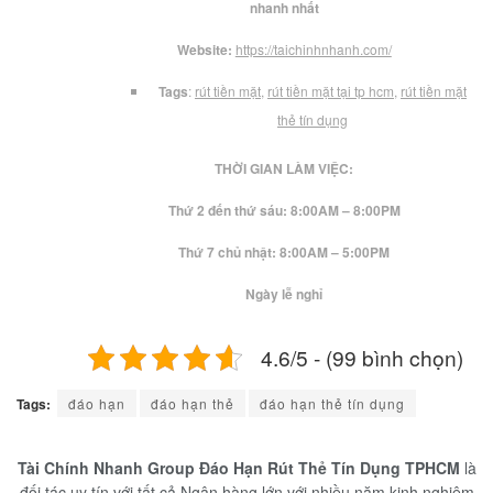
nhanh nhất
Website:
https://taichinhnhanh.com/
Tags
:
rút tiền mặt
,
rút tiền mặt tại tp hcm
,
rút tiền mặt
thẻ tín dụng
THỜI GIAN LÀM VIỆC:
Thứ 2 đến thứ sáu: 8:00AM – 8:00PM
Thứ 7 chủ nhật: 8:00AM – 5:00PM
Ngày lễ nghỉ
4.6/5 - (99 bình chọn)
Tags:
đáo hạn
đáo hạn thẻ
đáo hạn thẻ tín dụng
Tài Chính Nhanh Group Đáo Hạn Rút Thẻ Tín Dụng TPHCM
là
đối tác uy tín với tất cả Ngân hàng lớn,với nhiều năm kinh nghiệm