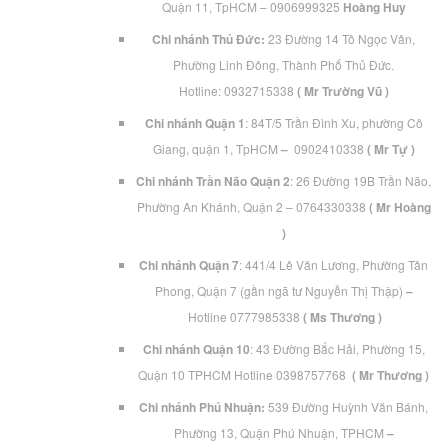
Quận 11, TpHCM – 0906999325
Hoàng Huy
Chi nhánh Thủ Đức:
23 Đường 14 Tô Ngọc Vân,
Phường Linh Đông, Thành Phố Thủ Đức.
Hotline: 0932715338
( Mr Trường Vũ )
Chi nhánh Quận 1
: 84T/5 Trần Đình Xu, phường Cô
Giang, quận 1, TpHCM
–
0902410338
( Mr Tự )
Chi nhánh Trần Não Quận 2
: 26 Đường 19B Trần Não,
Phường An Khánh, Quận 2 – 0764330338
( Mr Hoàng
)
Chi nhánh Quận 7
: 441/4 Lê Văn Lương, Phường Tân
Phong, Quận 7 (gần ngã tư Nguyễn Thị Thập)
–
Hotline
0777985338
( Ms Thương )
Chi nhánh Quận 10
: 43 Đường Bắc Hải, Phường 15,
Quận 10 TPHCM Hotline 0398757768
( Mr Thương )
Chi nhánh Phú Nhuận:
539 Đường Huỳnh Văn Bánh,
Phường 13, Quận Phú Nhuận, TPHCM
–