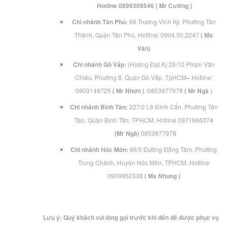
Hotline
0899309546 ( Mr Cường )
Chi nhánh Tân Phú:
68 Trương Vĩnh Ký, Phường Tân
Thành, Quận Tân Phú. Hotline: 0904.00.2247
( Ms
Vân)
Chi nhánh Gò Vấp:
(Hoàng Đạt A) 28/10 Phạm Văn
Chiêu, Phường 8, Quận Gò Vấp, TpHCM
–
Hotline:
0903149725
( Mr Nhơn )
/0853977978
( Mr Ngà
)
Chi nhánh Bình Tân:
227/2 Lê Đình Cẩn, Phường Tân
Tạo, Quận Bình Tân, TPHCM. Hotline 0971666374
(Mr Ngà)
0853977978
Chi nhánh Hóc Môn:
66/5 Đường Đồng Tâm, Phường
Trung Chánh, Huyện Hóc Môn, TPHCM. Hotline
0909952338
( Ms Nhung )
Lưu ý:
Quý khách vui lòng gọi trước khi đến để được phục vụ