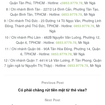
Quận Tân Phú, TPHCM - Hotline: <
0853.9779.78
, Mr Ngà
8 / Chi nhánh Bình Tân - 227/2 Lê Đình Cẩn, Phường Tân Tạo,
Quận Bình Tân, TPHCM - Hotline:
0853.9779.78
, Mr Ngà
9 / Chi nhánh Thủ Đức - 23 Đường 14 Tô Ngọc Vân, Phường Linh
Đông, Thành phố Thủ Đức, TPHCM - Hotline:
0853.9779.78
, Mr
Ngà
10 / Chi nhánh Phú Lâm - 482B Nguyễn Văn Luông, Phường 12,
Quận 6, TPHCM - Hotline:
0853.9779.78
, Mr Ngà
11 / Chi nhánh Quận 06 - 90A Tân Hòa Đông, Phường 14, Quận
6, TPHCM - Hotline:
0853.9779.78
, Mr Ngà
12 / Chi nhánh Quận 7: 441/4 Lê Văn Lương, P. Tân Phong, Quận
7 (gần ngã tư Nguyễn Thị Thập) - Hotline:
0853.9779.78
, Mr Ngà
Previous Post
Có phải chăng rút tiền mặt từ thẻ visa?
Next Post