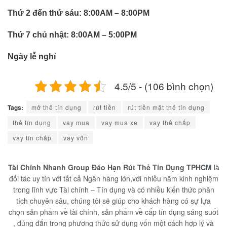
Thứ 2 đến thứ sáu: 8:00AM – 8:00PM
Thứ 7 chủ nhật: 8:00AM – 5:00PM
Ngày lễ nghỉ
4.5/5 - (106 bình chọn)
Tags:
mở thẻ tín dụng
rút tiền
rút tiền mặt thẻ tín dụng
thẻ tín dụng
vay mua
vay mua xe
vay thế chấp
vay tín chấp
vay vốn
Tài Chính Nhanh Group Đáo Hạn Rút Thẻ Tín Dụng TPHCM
là
đối tác uy tín với tất cả Ngân hàng lớn,với nhiều năm kinh nghiệm
trong lĩnh vực Tài chính – Tín dụng và có nhiều kiến thức phân
tích chuyên sâu, chúng tôi sẽ giúp cho khách hàng có sự lựa
chọn sản phẩm về tài chính, sản phẩm về cấp tín dụng sáng suốt
, đúng đắn trong phương thức sử dụng vốn một cách hợp lý và