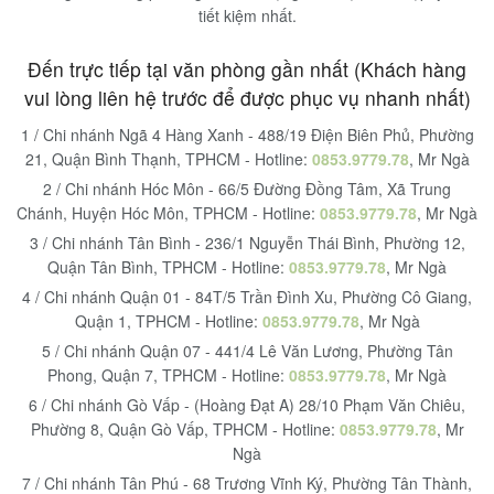
tiết kiệm nhất.
Đến trực tiếp tại văn phòng gần nhất (Khách hàng
vui lòng liên hệ trước để được phục vụ nhanh nhất)
1 / Chi nhánh Ngã 4 Hàng Xanh - 488/19 Điện Biên Phủ, Phường
21, Quận Bình Thạnh, TPHCM - Hotline:
0853.9779.78
, Mr Ngà
2 / Chi nhánh Hóc Môn - 66/5 Đường Đồng Tâm, Xã Trung
Chánh, Huyện Hóc Môn, TPHCM - Hotline:
0853.9779.78
, Mr Ngà
3 / Chi nhánh Tân Bình - 236/1 Nguyễn Thái Bình, Phường 12,
Quận Tân Bình, TPHCM - Hotline:
0853.9779.78
, Mr Ngà
4 / Chi nhánh Quận 01 - 84T/5 Trần Đình Xu, Phường Cô Giang,
Quận 1, TPHCM - Hotline:
0853.9779.78
, Mr Ngà
5 / Chi nhánh Quận 07 - 441/4 Lê Văn Lương, Phường Tân
Phong, Quận 7, TPHCM - Hotline:
0853.9779.78
, Mr Ngà
6 / Chi nhánh Gò Vấp - (Hoàng Đạt A) 28/10 Phạm Văn Chiêu,
Phường 8, Quận Gò Vấp, TPHCM - Hotline:
0853.9779.78
, Mr
Ngà
7 / Chi nhánh Tân Phú - 68 Trương Vĩnh Ký, Phường Tân Thành,