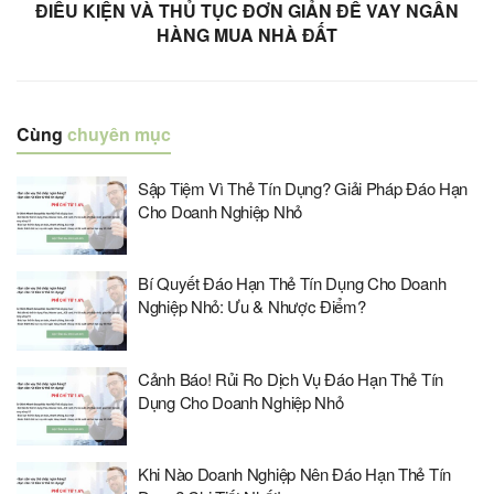
ĐIỀU KIỆN VÀ THỦ TỤC ĐƠN GIẢN ĐỂ VAY NGÂN
HÀNG MUA NHÀ ĐẤT
Cùng
chuyên mục
Sập Tiệm Vì Thẻ Tín Dụng? Giải Pháp Đáo Hạn
Cho Doanh Nghiệp Nhỏ
Bí Quyết Đáo Hạn Thẻ Tín Dụng Cho Doanh
Nghiệp Nhỏ: Ưu & Nhược Điểm?
Cảnh Báo! Rủi Ro Dịch Vụ Đáo Hạn Thẻ Tín
Dụng Cho Doanh Nghiệp Nhỏ
Khi Nào Doanh Nghiệp Nên Đáo Hạn Thẻ Tín