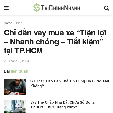
Home
Blog
Chỉ dẫn vay mua xe “Tiện lợi
– Nhanh chóng – Tiết kiệm”
tại TP.HCM
28 Tháng 5, 2024
Bài
liên quan
Sự Thật: Đáo Hạn Thẻ Tín Dụng Có Bị Nợ Xấu
Không?
Vay Thế Chấp Nhà Đất Chưa Sổ Đỏ tại
TP.HCM: Thực Trạng 2025?