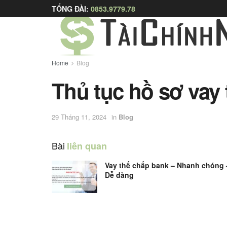
TỔNG ĐÀI:
0853.9779.78
Home
Blog
Thủ tục hồ sơ vay
29 Tháng 11, 2024
in
Blog
Bài
liên quan
Vay thế chấp bank – Nhanh chóng 
Dễ dàng