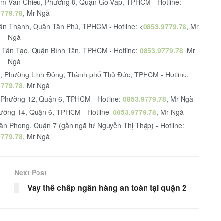
hạm Văn Chiêu, Phường 8, Quận Gò Vấp, TPHCM - Hotline:
9779.78
, Mr Ngà
Tân Thành, Quận Tân Phú, TPHCM - Hotline: <
0853.9779.78
, Mr
Ngà
g Tân Tạo, Quận Bình Tân, TPHCM - Hotline:
0853.9779.78
, Mr
Ngà
n, Phường Linh Đông, Thành phố Thủ Đức, TPHCM - Hotline:
9779.78
, Mr Ngà
 Phường 12, Quận 6, TPHCM - Hotline:
0853.9779.78
, Mr Ngà
ường 14, Quận 6, TPHCM - Hotline:
0853.9779.78
, Mr Ngà
ân Phong, Quận 7 (gần ngã tư Nguyễn Thị Thập) - Hotline:
9779.78
, Mr Ngà
Next Post
Vay thế chấp ngân hàng an toàn tại quận 2