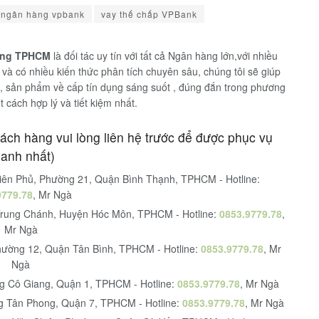
 ngân hàng vpbank
vay thế chấp VPBank
Dụng TPHCM
là đối tác uy tín với tất cả Ngân hàng lớn,với nhiều
và có nhiều kiến thức phân tích chuyên sâu, chúng tôi sẽ giúp
, sản phẩm về cấp tín dụng sáng suốt , đúng đắn trong phương
 cách hợp lý và tiết kiệm nhất.
hách hàng vui lòng liên hệ trước để được phục vụ
anh nhất)
Biên Phủ, Phường 21, Quận Bình Thạnh, TPHCM - Hotline:
9779.78
, Mr Ngà
Trung Chánh, Huyện Hóc Môn, TPHCM - Hotline:
0853.9779.78
,
Mr Ngà
Phường 12, Quận Tân Bình, TPHCM - Hotline:
0853.9779.78
, Mr
Ngà
ng Cô Giang, Quận 1, TPHCM - Hotline:
0853.9779.78
, Mr Ngà
g Tân Phong, Quận 7, TPHCM - Hotline:
0853.9779.78
, Mr Ngà