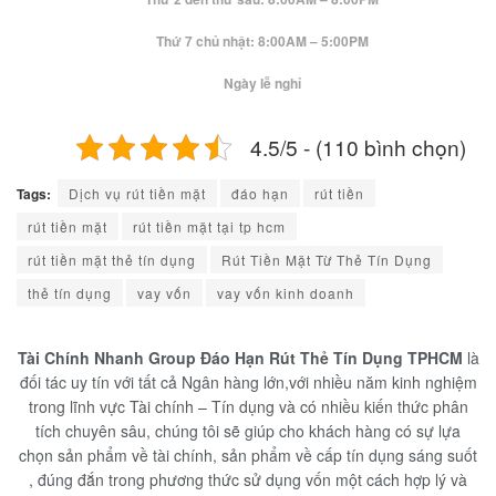
Thứ 7 chủ nhật: 8:00AM – 5:00PM
Ngày lễ nghỉ
4.5/5 - (110 bình chọn)
Tags:
Dịch vụ rút tiền mặt
đáo hạn
rút tiền
rút tiền mặt
rút tiền mặt tại tp hcm
rút tiền mặt thẻ tín dụng
Rút Tiền Mặt Từ Thẻ Tín Dụng
thẻ tín dụng
vay vốn
vay vốn kinh doanh
Tài Chính Nhanh Group Đáo Hạn Rút Thẻ Tín Dụng TPHCM
là
đối tác uy tín với tất cả Ngân hàng lớn,với nhiều năm kinh nghiệm
trong lĩnh vực Tài chính – Tín dụng và có nhiều kiến thức phân
tích chuyên sâu, chúng tôi sẽ giúp cho khách hàng có sự lựa
chọn sản phẩm về tài chính, sản phẩm về cấp tín dụng sáng suốt
, đúng đắn trong phương thức sử dụng vốn một cách hợp lý và