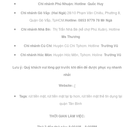
Chi nhánh Phú Nhuận: Hotline
Quốc Huy
Chi nhánh Gò Vấp: (Hai Ngà)
28/10 Phạm Văn Chiêu, Phường 8,
Quận Gò Vấp, TpHCM.
Hotline: 0853 9779 78 Mr Ngà
Chi nhánh Nhà Bè:
Thị Trấn Nhà Bè (kế chợ Phú Xuân). Hotline
Ms Thương
Chi nhánh Củ Chi
: Huyện Củ Chi Tphcm. Hotline
Trường Vũ
Chi nhánh Hóc Môn
: Huyện Hóc Môn, Tphcm. Holine
Trường Vũ
Lưu ý:
Quý khách vui lòng gọi trước khi đến để được phục vụ nhanh
nhất
Website:
//
Tags
:
rút tiền mặt
,
rút tiền mặt tại tp hcm
,
rút tiền mặt thẻ tín dụng
tại
quận Tân Bình
THỜI GIAN LÀM VIỆC:
Thứ 2 đến thứ sáu: 8:00AM – 8:00PM