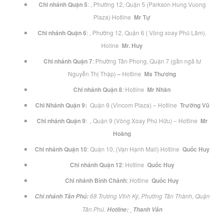
Chi nhánh Quận 5
: , Phường 12, Quận 5 (Parkson Hung Vuong
Plaza) Hotline
Mr Tự
Chi nhánh Quận 6
: , Phường 12, Quận 6 ( Vòng xoay Phú Lâm).
Holine
Mr. Huy
Chi nhánh Quận 7
: Phường Tân Phong, Quận 7 (gần ngã tư
Nguyễn Thị Thập)
–
Hotline
Ms Thương
Chi nhánh Quận 8
: Hotline
Mr Nhàn
Chi Nhánh Quận 9:
Quận 9 (Vincom Plaza) – Hotline
Trường Vũ
Chi nhánh Quận 9
: , Quận 9 (Vòng Xoay Phú Hữu) – Hotline
Mr
Hoàng
Chi nhánh Quận 10
: Quận 10, (Vạn Hạnh Mall) Hotline
Quốc Huy
Chi nhánh Quận 12
: Hotline
Quốc Huy
Chi nhánh Bình Chánh
: Hotline
Quốc Huy
68 Trương Vĩnh Ký, Phường Tân Thành
, Quận
Chi nhánh Tân Phú:
Tân Phú.
Hotline:
Thanh Vân