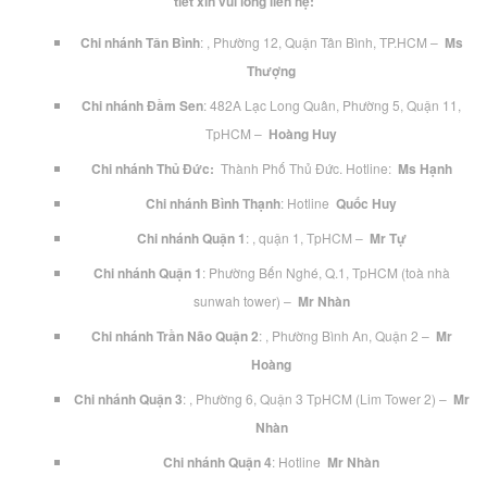
tiết xin vui lòng liên hệ:
Chi nhánh Tân Bình
: , Phường 12, Quận Tân Bình, TP.HCM –
Ms
Thượng
Chi nhánh Đầm Sen
: 482A Lạc Long Quân, Phường 5, Quận 11,
TpHCM –
Hoàng Huy
Chi nhánh Thủ Đức:
Thành Phố Thủ Đức. Hotline:
Ms Hạnh
Chi nhánh Bình Thạnh
: Hotline
Quốc Huy
Chi nhánh Quận 1
: , quận 1, TpHCM –
Mr Tự
Chi nhánh Quận 1
: Phường Bến Nghé, Q.1, TpHCM (toà nhà
sunwah tower) –
Mr Nhàn
Chi nhánh Trần Não Quận 2
: , Phường Bình An, Quận 2 –
Mr
Hoàng
Chi nhánh Quận 3
: , Phường 6, Quận 3 TpHCM (Lim Tower 2) –
Mr
Nhàn
Chi nhánh Quận 4
: Hotline
Mr Nhàn