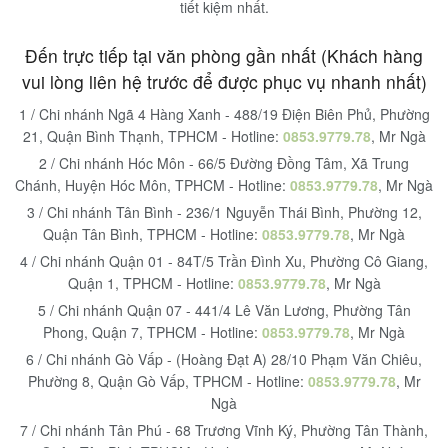
tiết kiệm nhất.
Đến trực tiếp tại văn phòng gần nhất (Khách hàng
vui lòng liên hệ trước để được phục vụ nhanh nhất)
1 / Chi nhánh Ngã 4 Hàng Xanh - 488/19 Điện Biên Phủ, Phường
21, Quận Bình Thạnh, TPHCM - Hotline:
0853.9779.78
, Mr Ngà
2 / Chi nhánh Hóc Môn - 66/5 Đường Đồng Tâm, Xã Trung
Chánh, Huyện Hóc Môn, TPHCM - Hotline:
0853.9779.78
, Mr Ngà
3 / Chi nhánh Tân Bình - 236/1 Nguyễn Thái Bình, Phường 12,
Quận Tân Bình, TPHCM - Hotline:
0853.9779.78
, Mr Ngà
4 / Chi nhánh Quận 01 - 84T/5 Trần Đình Xu, Phường Cô Giang,
Quận 1, TPHCM - Hotline:
0853.9779.78
, Mr Ngà
5 / Chi nhánh Quận 07 - 441/4 Lê Văn Lương, Phường Tân
Phong, Quận 7, TPHCM - Hotline:
0853.9779.78
, Mr Ngà
6 / Chi nhánh Gò Vấp - (Hoàng Đạt A) 28/10 Phạm Văn Chiêu,
Phường 8, Quận Gò Vấp, TPHCM - Hotline:
0853.9779.78
, Mr
Ngà
7 / Chi nhánh Tân Phú - 68 Trương Vĩnh Ký, Phường Tân Thành,