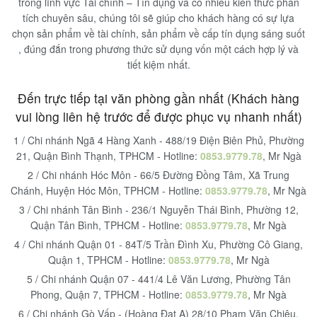
trong lĩnh vực Tài chính – Tín dụng và có nhiều kiến thức phân
tích chuyên sâu, chúng tôi sẽ giúp cho khách hàng có sự lựa
chọn sản phẩm về tài chính, sản phẩm về cấp tín dụng sáng suốt
, đúng đắn trong phương thức sử dụng vốn một cách hợp lý và
tiết kiệm nhất.
Đến trực tiếp tại văn phòng gần nhất (Khách hàng
vui lòng liên hệ trước để được phục vụ nhanh nhất)
1 / Chi nhánh Ngã 4 Hàng Xanh - 488/19 Điện Biên Phủ, Phường
21, Quận Bình Thạnh, TPHCM - Hotline:
0853.9779.78
, Mr Ngà
2 / Chi nhánh Hóc Môn - 66/5 Đường Đồng Tâm, Xã Trung
Chánh, Huyện Hóc Môn, TPHCM - Hotline:
0853.9779.78
, Mr Ngà
3 / Chi nhánh Tân Bình - 236/1 Nguyễn Thái Bình, Phường 12,
Quận Tân Bình, TPHCM - Hotline:
0853.9779.78
, Mr Ngà
4 / Chi nhánh Quận 01 - 84T/5 Trần Đình Xu, Phường Cô Giang,
Quận 1, TPHCM - Hotline:
0853.9779.78
, Mr Ngà
5 / Chi nhánh Quận 07 - 441/4 Lê Văn Lương, Phường Tân
Phong, Quận 7, TPHCM - Hotline:
0853.9779.78
, Mr Ngà
6 / Chi nhánh Gò Vấp - (Hoàng Đạt A) 28/10 Phạm Văn Chiêu,