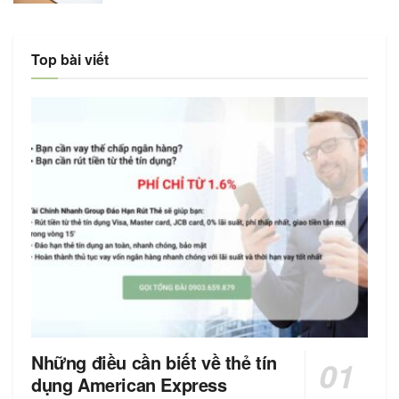
Top bài viết
Những điều cần biết về thẻ tín
dụng American Express