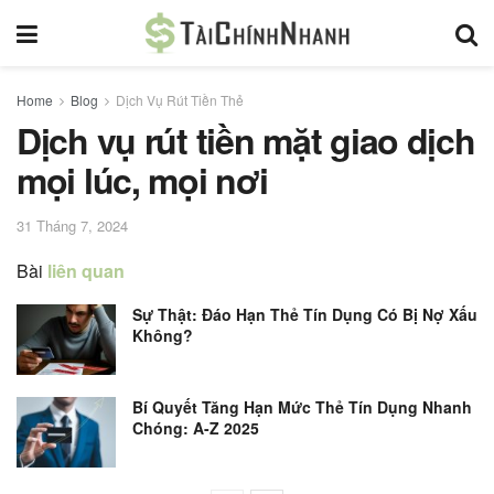
Home
Blog
Dịch Vụ Rút Tiền Thẻ
Dịch vụ rút tiền mặt giao dịch
mọi lúc, mọi nơi
31 Tháng 7, 2024
Bài
liên quan
Sự Thật: Đáo Hạn Thẻ Tín Dụng Có Bị Nợ Xấu
Không?
Bí Quyết Tăng Hạn Mức Thẻ Tín Dụng Nhanh
Chóng: A-Z 2025