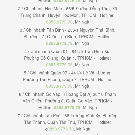
Hotline:
0853.9779.78
, Mr Ngà
2 / Chi nhánh Hóc Môn - 66/5 Đường Đồng Tâm, Xã
Trung Chánh, Huyện Hóc Môn, TPHCM - Hotline:
0853.9779.78
, Mr Ngà
3 / Chi nhánh Tân Bình - 236/1 Nguyễn Thái Bình,
Phường 12, Quận Tân Bình, TPHCM - Hotline:
0853.9779.78
, Mr Ngà
4 / Chi nhánh Quận 01 - 84T/5 Trần Đình Xu,
Phường Cô Giang, Quận 1, TPHCM - Hotline:
0853.9779.78
, Mr Ngà
5 / Chi nhánh Quận 07 - 441/4 Lê Văn Lương,
Phường Tân Phong, Quận 7, TPHCM - Hotline:
0853.9779.78
, Mr Ngà
6 / Chi nhánh Gò Vấp - (Hoàng Đạt A) 28/10 Phạm
Văn Chiêu, Phường 8, Quận Gò Vấp, TPHCM -
Hotline:
0853.9779.78
, Mr Ngà
7 / Chi nhánh Tân Phú - 68 Trương Vĩnh Ký, Phường
Tân Thành, Quận Tân Phú, TPHCM - Hotline:
<
0853.9779.78
, Mr Ngà