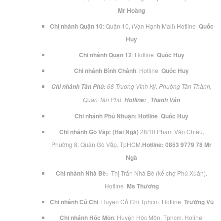
Mr Hoàng
Chi nhánh Quận 10
: Quận 10, (Vạn Hạnh Mall) Hotline
Quốc
Huy
Chi nhánh Quận 12
: Hotline
Quốc Huy
Chi nhánh Bình Chánh
: Hotline
Quốc Huy
68 Trương Vĩnh Ký, Phường Tân Thành
,
Chi nhánh Tân Phú:
Quận Tân Phú.
Hotline:
Thanh Vân
Chi nhánh Phú Nhuận: Hotline
Quốc Huy
Chi nhánh Gò Vấp: (Hai Ngà)
28/10 Phạm Văn Chiêu,
Phường 8, Quận Gò Vấp, TpHCM.
Hotline: 0853 9779 78 Mr
Ngà
Chi nhánh Nhà Bè:
Thị Trấn Nhà Bè (kế chợ Phú Xuân).
Hotline
Ms Thương
Chi nhánh Củ Chi
: Huyện Củ Chi Tphcm. Hotline
Trường Vũ
Chi nhánh Hóc Môn
: Huyện Hóc Môn, Tphcm. Holine