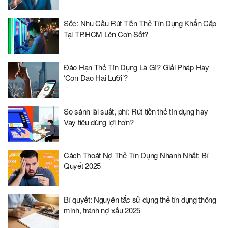
Sốc: Nhu Cầu Rút Tiền Thẻ Tín Dụng Khẩn Cấp
Tại TP.HCM Lên Cơn Sốt?
Đáo Hạn Thẻ Tín Dụng Là Gì? Giải Pháp Hay
‘Con Dao Hai Lưỡi’?
So sánh lãi suất, phí: Rút tiền thẻ tín dụng hay
Vay tiêu dùng lợi hơn?
Cách Thoát Nợ Thẻ Tín Dụng Nhanh Nhất: Bí
Quyết 2025
Bí quyết: Nguyên tắc sử dụng thẻ tín dụng thông
minh, tránh nợ xấu 2025