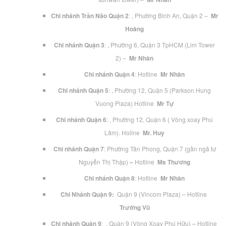
Chi nhánh Trần Não Quận 2
: , Phường Bình An, Quận 2 –
Mr
Hoàng
Chi nhánh Quận 3
: , Phường 6, Quận 3 TpHCM (Lim Tower
2) –
Mr Nhàn
Chi nhánh Quận 4
: Hotline
Mr Nhàn
Chi nhánh Quận 5
: , Phường 12, Quận 5 (Parkson Hung
Vuong Plaza) Hotline
Mr Tự
Chi nhánh Quận 6
: , Phường 12, Quận 6 ( Vòng xoay Phú
Lâm). Holine
Mr. Huy
Chi nhánh Quận 7
: Phường Tân Phong, Quận 7 (gần ngã tư
Nguyễn Thị Thập)
–
Hotline
Ms Thương
Chi nhánh Quận 8
: Hotline
Mr Nhàn
Chi Nhánh Quận 9:
Quận 9 (Vincom Plaza) – Hotline
Trường Vũ
Chi nhánh Quận 9
: , Quận 9 (Vòng Xoay Phú Hữu) – Hotline