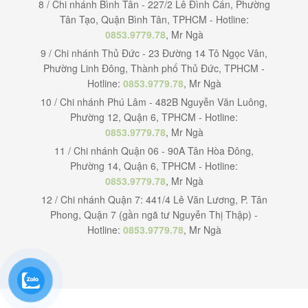
8 / Chi nhánh Bình Tân - 227/2 Lê Đình Cẩn, Phường
Tân Tạo, Quận Bình Tân, TPHCM - Hotline:
0853.9779.78
, Mr Ngà
9 / Chi nhánh Thủ Đức - 23 Đường 14 Tô Ngọc Vân,
Phường Linh Đông, Thành phố Thủ Đức, TPHCM -
Hotline:
0853.9779.78
, Mr Ngà
10 / Chi nhánh Phú Lâm - 482B Nguyễn Văn Luông,
Phường 12, Quận 6, TPHCM - Hotline:
0853.9779.78
, Mr Ngà
11 / Chi nhánh Quận 06 - 90A Tân Hòa Đông,
Phường 14, Quận 6, TPHCM - Hotline:
0853.9779.78
, Mr Ngà
12 / Chi nhánh Quận 7: 441/4 Lê Văn Lương, P. Tân
Phong, Quận 7 (gần ngã tư Nguyễn Thị Thập) -
Hotline:
0853.9779.78
, Mr Ngà