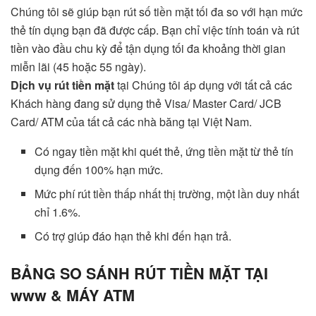
Chúng tôi sẽ giúp bạn rút số tiền mặt tối đa so với hạn mức
thẻ tín dụng bạn đã được cấp. Bạn chỉ việc tính toán và rút
tiền vào đầu chu kỳ để tận dụng tối đa khoảng thời gian
miễn lãi (45 hoặc 55 ngày).
Dịch vụ rút tiền mặt
tại Chúng tôi áp dụng với tất cả các
Khách hàng đang sử dụng thẻ Visa/ Master Card/ JCB
Card/ ATM của tất cả các nhà băng tại Việt Nam.
Có ngay tiền mặt khi quét thẻ, ứng tiền mặt từ thẻ tín
dụng đến 100% hạn mức.
Mức phí rút tiền thấp nhất thị trường, một lần duy nhất
chỉ 1.6%.
Có trợ giúp đáo hạn thẻ khi đến hạn trả.
BẢNG SO SÁNH RÚT TIỀN MẶT TẠI
www & MÁY ATM