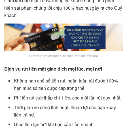
Cam kết bảo mật 100% thông tin khách hàng, nếu phát
hiện sai phạm chúng tôi chịu 100% hao hụt gây ra cho Quý
khách!
Dich vu rut tien mat giao dich moi luc moi noi
Dịch vụ rút tiền mặt giao dịch mọi lúc, mọi nơi
Không hạn chế số tiền rút, hoàn toàn rút được 100%
hạn mức số tiền được cấp trong thẻ.
Phí tổn rút cực thấp chỉ 1.6% cho một lần rút duy nhất,
Thời gian vô cùng linh hoạt, thuận lợi cho bạn xoay
tiền trả nợ.
Giao tiền tận nơi khi bạn cần tiền nhanh.