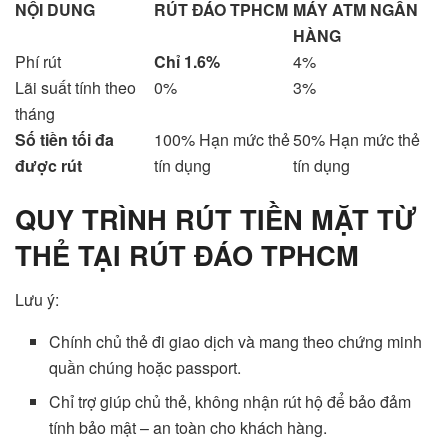
NỘI DUNG
RÚT ĐÁO TPHCM
MÁY ATM NGÂN
HÀNG
Phí rút
Chỉ 1.6%
4%
Lãi suất tính theo
0%
3%
tháng
Số tiền tối đa
100% Hạn mức thẻ
50% Hạn mức thẻ
được rút
tín dụng
tín dụng
QUY TRÌNH RÚT TIỀN MẶT TỪ
THẺ TẠI RÚT ĐÁO TPHCM
Lưu ý:
Chính chủ thẻ đi giao dịch và mang theo chứng minh
quần chúng hoặc passport.
Chỉ trợ giúp chủ thẻ, không nhận rút hộ để bảo đảm
tính bảo mật – an toàn cho khách hàng.