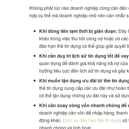
Không phải lúc nào doanh nghiệp cũng cần đến dị
hợp cụ thể mà doanh nghiệp nhỏ nên cân nhắc s
Khi dòng tiền tạm thời bị gián đoạn:
Đây l
khăn trong việc thu hồi công nợ hoặc có các 
đáo hạn thẻ tín dụng có thể giúp giải quyết t
Khi cần duy trì lịch sử tín dụng tốt để va
quan trọng để đánh giá khả năng trả nợ của
hưởng tiêu cực đến lịch sử tín dụng và gây 
Khi muốn tận dụng ưu đãi từ thẻ tín dụ
thẻ tín dụng cung cấp các ưu đãi như hoàn 
có thể tận dụng những ưu đãi này và sử dụn
Khi cần xoay vòng vốn nhanh chóng để 
doanh nghiệp cần vốn để nhập hàng, thanh t
động khác.
Dịch vụ đáo hạn thẻ tín dụng
có 
nhanh chóng và linh hoạt.