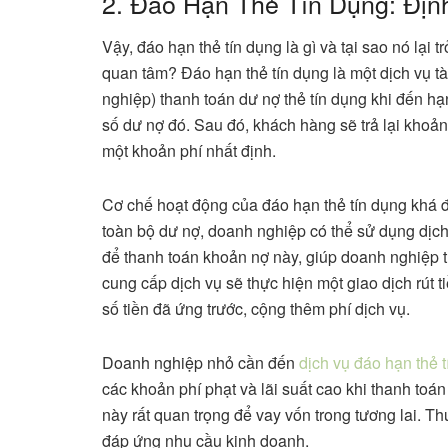
2. Đáo Hạn Thẻ Tín Dụng: Đị
Vậy, đáo hạn thẻ tín dụng là gì và tại sao nó lại
quan tâm? Đáo hạn thẻ tín dụng là một dịch vụ t
nghiệp) thanh toán dư nợ thẻ tín dụng khi đến h
số dư nợ đó. Sau đó, khách hàng sẽ trả lại khoản
một khoản phí nhất định.
Cơ chế hoạt động của đáo hạn thẻ tín dụng khá đơ
toàn bộ dư nợ, doanh nghiệp có thể sử dụng dịch
để thanh toán khoản nợ này, giúp doanh nghiệp tr
cung cấp dịch vụ sẽ thực hiện một giao dịch rút ti
số tiền đã ứng trước, cộng thêm phí dịch vụ.
Doanh nghiệp nhỏ cần đến
dịch vụ đáo hạn thẻ 
các khoản phí phạt và lãi suất cao khi thanh toán t
này rất quan trọng để vay vốn trong tương lai. 
đáp ứng nhu cầu kinh doanh.