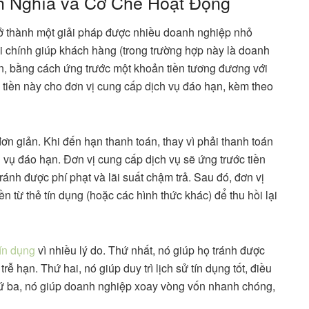
nh Nghĩa và Cơ Chế Hoạt Động
 trở thành một giải pháp được nhiều doanh nghiệp nhỏ
ài chính giúp khách hàng (trong trường hợp này là doanh
ạn, bằng cách ứng trước một khoản tiền tương đương với
 tiền này cho đơn vị cung cấp dịch vụ đáo hạn, kèm theo
n giản. Khi đến hạn thanh toán, thay vì phải thanh toán
 vụ đáo hạn. Đơn vị cung cấp dịch vụ sẽ ứng trước tiền
ánh được phí phạt và lãi suất chậm trả. Sau đó, đơn vị
ền từ thẻ tín dụng (hoặc các hình thức khác) để thu hồi lại
tín dụng
vì nhiều lý do. Thứ nhất, nó giúp họ tránh được
rễ hạn. Thứ hai, nó giúp duy trì lịch sử tín dụng tốt, điều
Thứ ba, nó giúp doanh nghiệp xoay vòng vốn nhanh chóng,