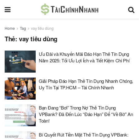
Home
Tag
vay tiêu dùng
Thẻ:
vay tiêu dùng
Ưu Đãi và Khuyến Mãi Đáo Hạn Thẻ Tín Dụng
Năm 2025: Tối Ưu Lợi Ích và Tiết Kiệm Chi Phí
Giải Pháp Đáo Hạn Thẻ Tín Dụng Nhanh Chóng,
Uy Tín Tại TP.HCM – Tài Chính Nhanh
Bạn Đang “Bơi” Trong Nợ Thẻ Tín Dụng
VPBank? Đã Đến Lúc “Đáo Hạn” Để “Về Bờ” An
Toàn!
Bí Quyết Rút Tiền Mặt Thẻ Tín Dụng VPBank: