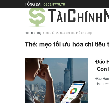
TỔNG ĐÀI:
0853.9779.78
Home
Tag
mẹo tối ưu hóa chi tiêu thẻ tín dụng
Thẻ:
mẹo tối ưu hóa chi tiêu 
Đáo H
‘Con 
Đáo Hạn 
Hai Lưỡi'