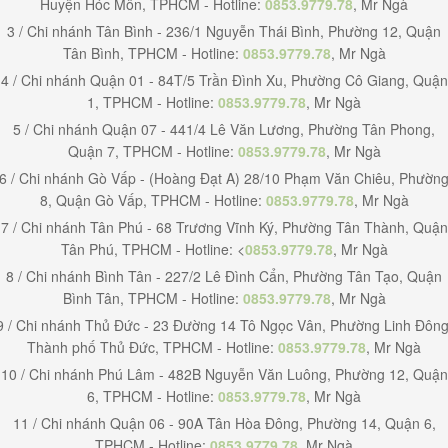
Huyện Hóc Môn, TPHCM - Hotline:
0853.9779.78
, Mr Ngà
3 / Chi nhánh Tân Bình - 236/1 Nguyễn Thái Bình, Phường 12, Quận
Tân Bình, TPHCM - Hotline:
0853.9779.78
, Mr Ngà
4 / Chi nhánh Quận 01 - 84T/5 Trần Đình Xu, Phường Cô Giang, Quận
1, TPHCM - Hotline:
0853.9779.78
, Mr Ngà
5 / Chi nhánh Quận 07 - 441/4 Lê Văn Lương, Phường Tân Phong,
Quận 7, TPHCM - Hotline:
0853.9779.78
, Mr Ngà
6 / Chi nhánh Gò Vấp - (Hoàng Đạt A) 28/10 Phạm Văn Chiêu, Phườn
8, Quận Gò Vấp, TPHCM - Hotline:
0853.9779.78
, Mr Ngà
7 / Chi nhánh Tân Phú - 68 Trương Vĩnh Ký, Phường Tân Thành, Quận
Tân Phú, TPHCM - Hotline: <
0853.9779.78
, Mr Ngà
8 / Chi nhánh Bình Tân - 227/2 Lê Đình Cẩn, Phường Tân Tạo, Quận
Bình Tân, TPHCM - Hotline:
0853.9779.78
, Mr Ngà
9 / Chi nhánh Thủ Đức - 23 Đường 14 Tô Ngọc Vân, Phường Linh Đông
Thành phố Thủ Đức, TPHCM - Hotline:
0853.9779.78
, Mr Ngà
10 / Chi nhánh Phú Lâm - 482B Nguyễn Văn Luông, Phường 12, Quận
6, TPHCM - Hotline:
0853.9779.78
, Mr Ngà
11 / Chi nhánh Quận 06 - 90A Tân Hòa Đông, Phường 14, Quận 6,
TPHCM - Hotline:
0853.9779.78
, Mr Ngà