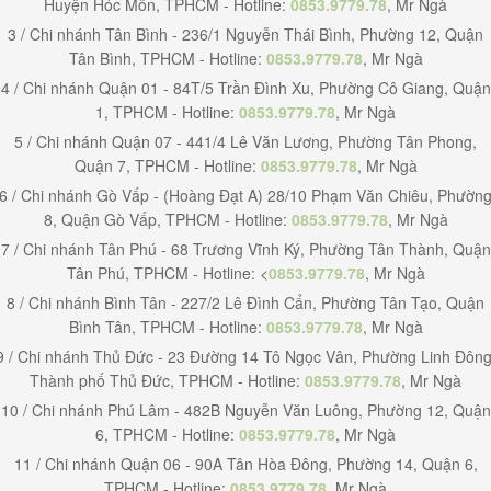
Huyện Hóc Môn, TPHCM - Hotline:
0853.9779.78
, Mr Ngà
3 / Chi nhánh Tân Bình - 236/1 Nguyễn Thái Bình, Phường 12, Quận
Tân Bình, TPHCM - Hotline:
0853.9779.78
, Mr Ngà
4 / Chi nhánh Quận 01 - 84T/5 Trần Đình Xu, Phường Cô Giang, Quận
1, TPHCM - Hotline:
0853.9779.78
, Mr Ngà
5 / Chi nhánh Quận 07 - 441/4 Lê Văn Lương, Phường Tân Phong,
Quận 7, TPHCM - Hotline:
0853.9779.78
, Mr Ngà
6 / Chi nhánh Gò Vấp - (Hoàng Đạt A) 28/10 Phạm Văn Chiêu, Phườn
8, Quận Gò Vấp, TPHCM - Hotline:
0853.9779.78
, Mr Ngà
7 / Chi nhánh Tân Phú - 68 Trương Vĩnh Ký, Phường Tân Thành, Quận
Tân Phú, TPHCM - Hotline: <
0853.9779.78
, Mr Ngà
8 / Chi nhánh Bình Tân - 227/2 Lê Đình Cẩn, Phường Tân Tạo, Quận
Bình Tân, TPHCM - Hotline:
0853.9779.78
, Mr Ngà
9 / Chi nhánh Thủ Đức - 23 Đường 14 Tô Ngọc Vân, Phường Linh Đông
Thành phố Thủ Đức, TPHCM - Hotline:
0853.9779.78
, Mr Ngà
10 / Chi nhánh Phú Lâm - 482B Nguyễn Văn Luông, Phường 12, Quận
6, TPHCM - Hotline:
0853.9779.78
, Mr Ngà
11 / Chi nhánh Quận 06 - 90A Tân Hòa Đông, Phường 14, Quận 6,
TPHCM - Hotline:
0853.9779.78
, Mr Ngà