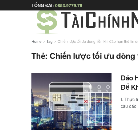
TỔNG ĐÀI:
0853.9779.78
Home
Tag
Chiến lược tối ưu dòng tiền khi đáo hạn thẻ tín 
Thẻ:
Chiến lược tối ưu dòng 
Đáo H
Để Kh
I. Thực 
cầu đáo h