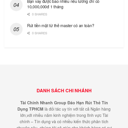
Bạn vay được bao nhiêu nếu lương chỉ có
10,000,000đ 1 tháng
0 SHARES
Rút tiền mặt từ thẻ master có an toàn?
0 SHARES
DANH SÁCH CHI NHÁNH
Tài Chính Nhanh Group Đáo Hạn Rút Thẻ Tín
Dụng TPHCM
là đối tác uy tín với tất cả Ngân hàng
lớn,với nhiều năm kinh nghiệm trong lĩnh vực Tài
chính – Tín dụng và có nhiều kiến thức phân tích
chuyên sâu, chúng tôi sẽ giúp cho khách hàng có sự